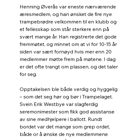
Henning Øverås var eneste nærværende 
æresmedlem, og han ønsket de fire nye 
trampebrødre velkommen til en klubb og 
et fellesskap som står sterkere enn på 
svært mange år. Han registrerte det gode 
fremmøtet, og minnet om at vi for 10-15 år 
siden var sært fornøyd hvis mer enn 20 
medlemmer møtte frem på møtene. I dag 
er det ofte trangt om plassen, og det taler 
for seg.
Opptakelsen ble både verdig og hyggelig 
– som det seg hør og bør i Trampelaget. 
Svein Erik Westbye var slagferdig 
seremonimester som fikk god assistanse 
av sine medhjelpere i ballott. Rundt 
bordet var det mange som grep ordet, 
både or å ønske de nye medlemmene 