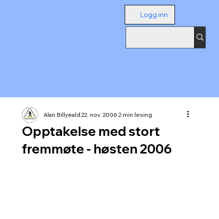
Logg inn
Alan Billyeald
22. nov. 2006
2 min lesing
Opptakelse med stort
fremmøte - høsten 2006