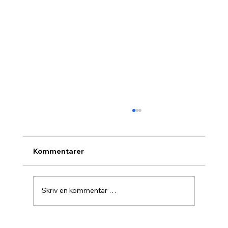
Kommentarer
Skriv en kommentar …
Agurknytt fra Pau og Oslo