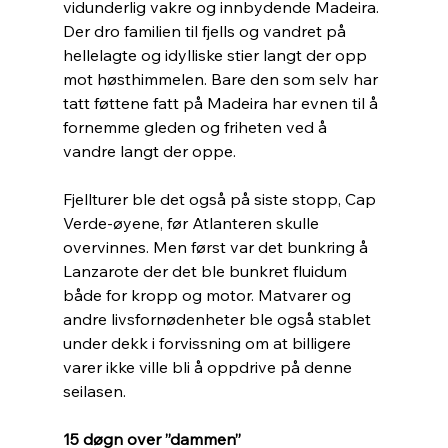
vidunderlig vakre og innbydende Madeira. 
Der dro familien til fjells og vandret på 
hellelagte og idylliske stier langt der opp 
mot høsthimmelen. Bare den som selv har 
tatt føttene fatt på Madeira har evnen til å 
fornemme gleden og friheten ved å 
vandre langt der oppe. 
Fjellturer ble det også på siste stopp, Cap 
Verde-øyene, før Atlanteren skulle 
overvinnes. Men først var det bunkring å 
Lanzarote der det ble bunkret fluidum 
både for kropp og motor. Matvarer og 
andre livsfornødenheter ble også stablet 
under dekk i forvissning om at billigere 
varer ikke ville bli å oppdrive på denne 
seilasen.
15 døgn over ”dammen”