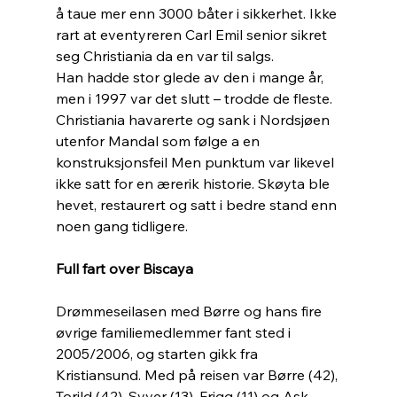
å taue mer enn 3000 båter i sikkerhet. Ikke 
rart at eventyreren Carl Emil senior sikret 
seg Christiania da en var til salgs. 
Han hadde stor glede av den i mange år, 
men i 1997 var det slutt – trodde de fleste. 
Christiania havarerte og sank i Nordsjøen 
utenfor Mandal som følge a en 
konstruksjonsfeil Men punktum var likevel 
ikke satt for en ærerik historie. Skøyta ble 
hevet, restaurert og satt i bedre stand enn 
noen gang tidligere.
Full fart over Biscaya
Drømmeseilasen med Børre og hans fire 
øvrige familiemedlemmer fant sted i 
2005/2006, og starten gikk fra 
Kristiansund. Med på reisen var Børre (42), 
Torild (42), Syver (13), Frigg (11) og Ask 