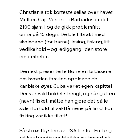
Christiania tok korteste seilas over havet. 
Mellom Cap Verde og Barbados er det  
2100 sjømil, og de gikk problemfritt 
unna på 15 døgn. De ble tilbrakt med 
skolegang (for barna), lesing, fisking, litt 
vedlikehold – og lediggang i den store 
ensomheten. 
Dernest presenterte Børre en bildeserie 
om hvordan familien opplevde de 
karibiske øyer. Cuba var et egen kapittel. 
Der var vaktholdet strengt, og når gutten 
(navn) fisket, måtte han gjøre det på le 
side i forhold til vakttårnene på land. For 
fisking var ikke tillatt!
Så sto østkysten av USA for tur. En lang 
rekke strandhugg ble ikke muliggjort elv 