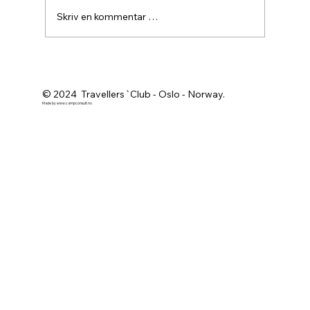
Skriv en kommentar …
Agurknytt fra Pau og Oslo
© 2024 Travellers`Club - Oslo - Norway.
Made by
www.campconsult.no