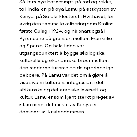
Så kom nye basecamps på rad og rekke, 
to i India, en på øya Lamu på østkysten av 
Kenya, på Soloki-klosteret i Hvithavet, for 
øvrig den samme lokalisering som Stalins 
første Gulag i 1924, og nå snart også i 
Pyreneene på grensen mellom Frankrike 
og Spania. Og hele tiden var 
utgangspunktert å bygge økologiske, 
kulturelle og økonomiske broer mellom 
den moderne turisme og de opprinnelige 
beboere. På Lamu var det om å gjøre å 
vise swahilikulturens integrasjon i det 
afrikanske og det arabiske levesett og 
kultur. Lamu er som kjent sterkt preget av 
islam mens det meste av Kenya er 
dominert av kristendommen.