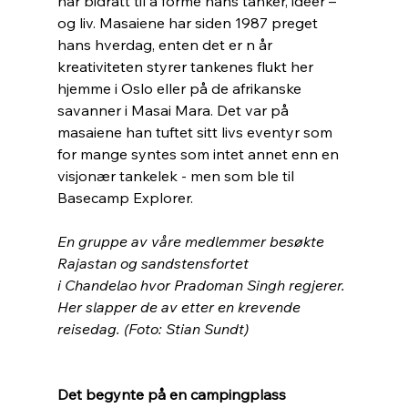
har bidratt til å forme hans tanker, ideer – 
og liv. Masaiene har siden 1987 preget 
hans hverdag, enten det er n år 
kreativiteten styrer tankenes flukt her 
hjemme i Oslo eller på de afrikanske 
savanner i Masai Mara. Det var på 
masaiene han tuftet sitt livs eventyr som 
for mange syntes som intet annet enn en 
visjonær tankelek - men som ble til 
Basecamp Explorer.
En gruppe av våre medlemmer besøkte 
Rajastan og sandstensfortet
i Chandelao hvor Pradoman Singh regjerer. 
Her slapper de av etter en krevende 
reisedag. (Foto: Stian Sundt)
Det begynte på en campingplass