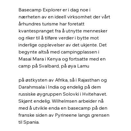
Basecamp Explorer er i dag noe i 
nærheten av en ideell virksomhet der vårt 
århundres turisme har foretatt 
kvantespranget fra å utnytte mennesker 
og riker til å tilføre verdier i bytte mot 
inderlige opplevelser av det ukjente. Det 
begynte altså med campingplassen i 
Masai Mara i Kenya og fortsatte med en 
camp på Svalbard, på øya Lamu
på østkysten av Afrika, så i Rajasthan og 
Darahmsala i India og endelig på dem 
russiske øygruppen Solovki i Hvitehavet. 
Skjønt endelig. Wilhelmsen arbeider nå 
med å utvikle enda en basecamp på den 
franske siden av Pyrineene langs grensen 
til Spania.