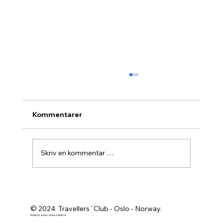
Kommentarer
Skriv en kommentar …
Agurknytt fra Pau og Oslo
© 2024 Travellers`Club - Oslo - Norway.
Made by
www.campconsult.no