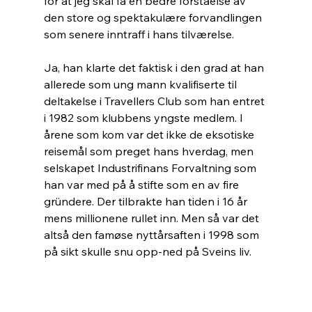
for at jeg skal få en bedre forståelse av 
den store og spektakulære forvandlingen 
som senere inntraff i hans tilværelse.
Ja, han klarte det faktisk i den grad at han 
allerede som ung mann kvalifiserte til 
deltakelse i Travellers Club som han entret 
i 1982 som klubbens yngste medlem. I 
årene som kom var det ikke de eksotiske 
reisemål som preget hans hverdag, men 
selskapet Industrifinans Forvaltning som 
han var med på å stifte som en av fire 
gründere. Der tilbrakte han tiden i 16 år 
mens millionene rullet inn. Men så var det 
altså den famøse nyttårsaften i 1998 som 
på sikt skulle snu opp-ned på Sveins liv.