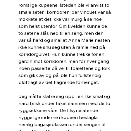
romslige kupeene. Isteden ble vi anvist to 
smale seter i korridoren, der vinduet var så 
møkkete at det ikke var mulig å se noe 
som helst utenfor. Om kvelden kunne de 
to setene slås ned til en seng, men den 
var så hard og smal at Anna Marie nesten 
ikke kunne snu seg uten å ramle ned på 
korridorgulvet. Hun kunne trekke for en 
gardin mot korridoren, men for hver gang 
noen passerte på vei til toalettene og folk 
som gikk av og på, ble hun fullstendig 
blottlagt av det flagrende forhenget. 
Jeg måtte klatre seg opp i en like smal og 
hard brisk under taket sammen med de to 
ryggsekkene våre. De tilsynelatende 
hyggelige inderne i kupeen beslagla 
nemlig bagasjeplassen under sengen til 