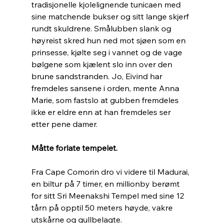
tradisjonelle kjolelignende tunicaen med 
sine matchende bukser og sitt lange skjerf 
rundt skuldrene. Smålubben slank og 
høyreist skred hun ned mot sjøen som en 
prinsesse, kjølte seg i vannet og de vage 
bølgene som kjælent slo inn over den 
brune sandstranden. Jo, Eivind har 
fremdeles sansene i orden, mente Anna 
Marie, som fastslo at gubben fremdeles 
ikke er eldre enn at han fremdeles ser 
etter pene damer. 
Måtte forlate tempelet.
Fra Cape Comorin dro vi videre til Madurai, 
en biltur på 7 timer, en millionby berømt 
for sitt Sri Meenakshi Tempel med sine 12 
tårn på opptil 50 meters høyde, vakre 
utskårne og gullbelagte. 