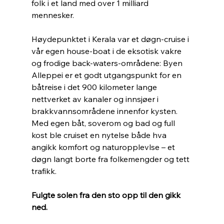
folk i et land med over 1 milliard 
mennesker.
Høydepunktet i Kerala var et døgn-cruise i 
vår egen house-boat i de eksotisk vakre 
og frodige back-waters-områdene: Byen 
Alleppei er et godt utgangspunkt for en 
båtreise i det 900 kilometer lange 
nettverket av kanaler og innsjøer i 
brakkvannsområdene innenfor kysten. 
Med egen båt, soverom og bad og full 
kost ble cruiset en nytelse både hva 
angikk komfort og naturopplevlse – et 
døgn langt borte fra folkemengder og tett 
trafikk.
Fulgte solen fra den sto opp til den gikk 
ned. 