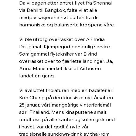
Da vi dagen etter entret flyet fra Shennai 
via Dehli til Bangkok, følte vi at alle 
medpassasjerene nøt duften fra de 
harmoniske og balanserte kroppene våre.
Vi ble utrolig overrasket over Air India. 
Deilig mat. Kjempegod personlig service. 
Som gammel flytekniker var Eivind 
overrasket over to fjærlette landinger. Ja, 
Anna Marie merket ikke at Airbus’en 
landet en gang.
Vi avsluttet Indiaturen med en badeferie i 
Koh Chang på den kinesiske nyttårsaften 
25.januar, vårt mangeårige vinterferiemål 
sør i Thailand. Mens kinaputtene smalt 
rundt oss på alle kanter og solen gikk ned 
i havet, var det godt å nyte vår 
tradisjonelle sundown-drink av thai-rom 