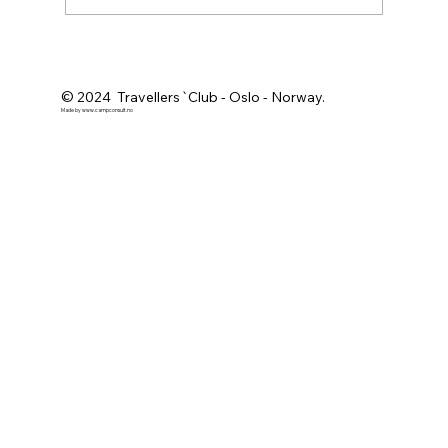
© 2024 Travellers`Club - Oslo - Norway.
Made by
www.campconsult.no