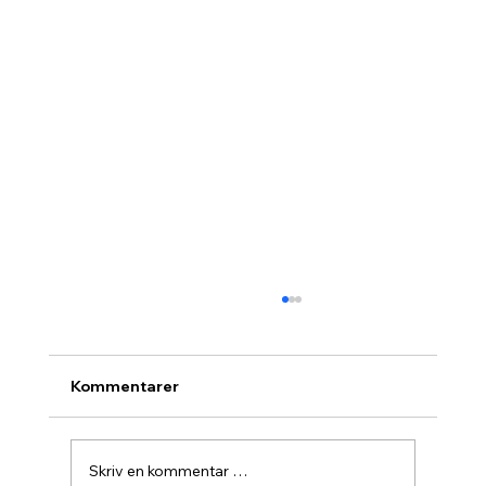
Kommentarer
Skriv en kommentar …
Agurknytt fra Pau og Oslo