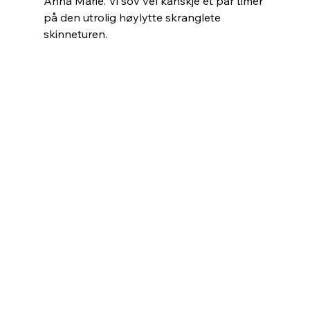
Anna Marie. Vi sov vel kanskje et par timer 
på den utrolig høylytte skranglete 
skinneturen.