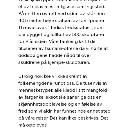
et av Indias mest religiøse samlingssted. 
På en liten øy rett ved siden av, står den 
40,5 meter høye statuen av tamilpoeten 
Thiruvalluvar, ” Indias fredsstatue ”, som 
ble bygget og fullført av 500 skulptører 
for 9 år siden. Våre tanker gikk til de 
titusener av tsunami-ofrene da vi hørte at 
dødsbølgene hadde nådd til over 
skuldrene på kjempe-skulpturen.
Utrolig nok ble vi ikke skremt av 
folkemengdene rundt oss. De tusenvis av 
mennesketyper, alle kledd i sitt mangfold 
av fargerike, eksotiske sarier, ga oss en 
skjønnhetsopplevelse og en følelse av 
fred som vi aldri har funnet noe annet sted 
på våre reiser. Det kan ikke beskrives. Det 
må oppleves.