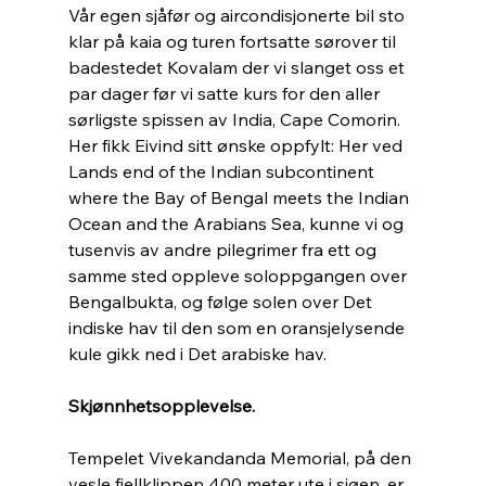
Vår egen sjåfør og aircondisjonerte bil sto 
klar på kaia og turen fortsatte sørover til 
badestedet Kovalam der vi slanget oss et 
par dager før vi satte kurs for den aller 
sørligste spissen av India, Cape Comorin. 
Her fikk Eivind sitt ønske oppfylt: Her ved 
Lands end of the Indian subcontinent 
where the Bay of Bengal meets the Indian 
Ocean and the Arabians Sea, kunne vi og 
tusenvis av andre pilegrimer fra ett og 
samme sted oppleve soloppgangen over 
Bengalbukta, og følge solen over Det 
indiske hav til den som en oransjelysende 
kule gikk ned i Det arabiske hav.
Skjønnhetsopplevelse.
Tempelet Vivekandanda Memorial, på den 
vesle fjellklippen 400 meter ute i sjøen, er 