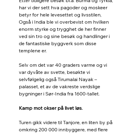
Etter tidligere besøk bl.a. Burma og Tyrkia, 
har vi der sett hva pagoder og moskeer 
betyr for hele levesettet og livsstilen, 
Også i India ble vi overbevist om hvilken 
enorm styrke og trygghet de her finner 
ved sin tro og sine besøk og handlinger i 
de fantastiske byggverk som disse 
templene er. 
Selv om det var 40 graders varme og vi 
var dyvåte av svette, besøkte vi 
selvfølgelig også Tirumalai Nayak – 
palasset, et av de vakreste verdslige 
bygninger i Sør-India fra 1600-tallet.
Kamp mot okser på livet løs.
Turen gikk videre til Tanjore, en liten by på 
omkring 200 000 innbyggere, med flere 