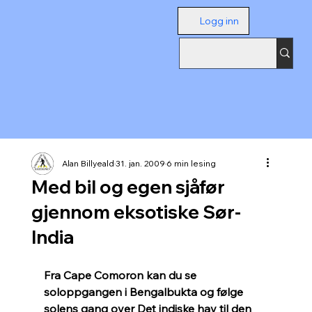
Logg inn
Alan Billyeald
31. jan. 2009
6 min lesing
Med bil og egen sjåfør
gjennom eksotiske Sør-
India
Fra Cape Comoron kan du se 
soloppgangen i Bengalbukta og følge 
solens gang over Det indiske hav til den 