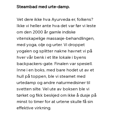
Steambad med urte-damp.
Vet dere ikke hva Ayurveda er, folkens? 
Ikke vi heller ante hva det var før vi leste 
om den 2000 år gamle indiske 
vitenskapelige massasje-behandlingen, 
med yoga, olje og urter. Vi droppet 
yoga’en og splitter nakne havnet vi på 
hver vår benk i et lite lokale i byens 
backpackers-gate. Finalen var spesiell. 
Inne i en boks, med bare hodet ut av et 
hull på toppen, ble vi steamet med 
urtedamp og andre naturmedisiner til 
svetten silte. Vel ute av boksen ble vi 
tørket og fikk beskjed om ikke å dusje på 
minst to timer for at urtene skulle få sin 
effektive virkning. 