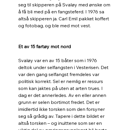
seg til skipperen på Svaløy med ønske om 
å få bli med på en fangsteferd. I 1976 sa 
altså skipperen ja. Carl Emil pakket koffert 
og fotobag, og ble med mot vest. 
Et av 15 fartøy mot nord
Svaløy var en av 15 båter som i 1976 
deltok under selfangsten i Vesterisen. Det 
var den gang selfangst fremdeles var 
politisk korrekt. Sel er nemlig er ressurs 
som kan jaktes på uten at arten trues. I 
dag er det annerledes. Av en eller annen 
grunn er selen bortimot fredet. Det er 
imidlertid ikke torsken som den forsyner 
seg så grådig av. Tapere i dette bildet er 
altså torsken – og inuittene som ser en 
viktig del av næringsgrunnlaget bli borte 