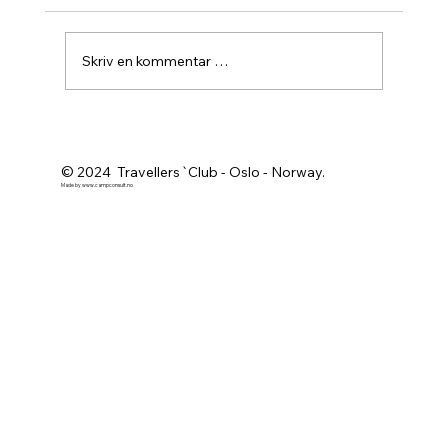
Skriv en kommentar …
Agurknytt fra Pau og Oslo
© 2024 Travellers`Club - Oslo - Norway.
Made by
www.campconsult.no