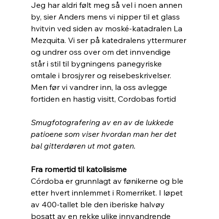
Jeg har aldri følt meg så vel i noen annen 
by, sier Anders mens vi nipper til et glass 
hvitvin ved siden av moské-katadralen La 
Mezquita. Vi ser på katedralens yttermurer 
og undrer oss over om det innvendige 
står i stil til bygningens panegyriske 
omtale i brosjyrer og reisebeskrivelser. 
Men før vi vandrer inn, la oss avlegge 
fortiden en hastig visitt, Cordobas fortid
Smugfotografering av en av de lukkede 
patioene som viser hvordan man her det 
bal gitterdøren ut mot gaten.
Fra romertid til katolisisme
Córdoba er grunnlagt av fønikerne og ble 
etter hvert innlemmet i Romerriket. I løpet 
av 400-tallet ble den iberiske halvøy 
bosatt av en rekke ulike innvandrende 