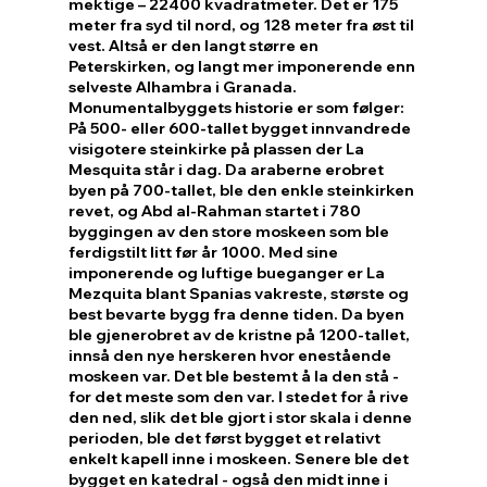
mektige – 22400 kvadratmeter. Det er 175 
meter fra syd til nord, og 128 meter fra øst til 
vest. Altså er den langt større en 
Peterskirken, og langt mer imponerende enn 
selveste Alhambra i Granada. 
Monumentalbyggets historie er som følger: 
På 500- eller 600-tallet bygget innvandrede 
visigotere steinkirke på plassen der La 
Mesquita står i dag. Da araberne erobret 
byen på 700-tallet, ble den enkle steinkirken 
revet, og Abd al-Rahman startet i 780 
byggingen av den store moskeen som ble 
ferdigstilt litt før år 1000. Med sine 
imponerende og luftige bueganger er La 
Mezquita blant Spanias vakreste, største og 
best bevarte bygg fra denne tiden. Da byen 
ble gjenerobret av de kristne på 1200-tallet, 
innså den nye herskeren hvor enestående 
moskeen var. Det ble bestemt å la den stå - 
for det meste som den var. I stedet for å rive 
den ned, slik det ble gjort i stor skala i denne 
perioden, ble det først bygget et relativt 
enkelt kapell inne i moskeen. Senere ble det 
bygget en katedral - også den midt inne i 