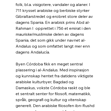
folk, bl.a. visigotere, vandaler og alaner. I 
711 krysset arabiske og berbiske styrker 
Gibraltarstredet og erobret store deler av 
dagens Spania. En arabisk prins Abd al-
Rahman I  opprettet i 756 et emirat i den 
mauriske/muslimske delen av dagens 
Spania, det som gikk under navnet al-
Andalus og som omfattet langt mer enn 
dagens Andalucía.
Byen Córdoba fikk en meget sentral 
plassering i al-Andalus. Med inspirasjon 
og kunnskap hentet fra datidens viktigste 
arabiske kulturbyer, Bagdad og 
Damaskus, vokste Córdoba raskt og ble 
et sentralt senter for filosofi, matematikk, 
språk, geografi og kultur og vitenskap 
generelt. Den arabiske filosofen ibn-Rushd 