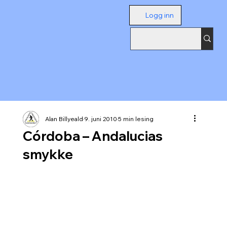
Logg inn
Alan Billyeald
9. juni 2010
5 min lesing
Córdoba – Andalucias
smykke