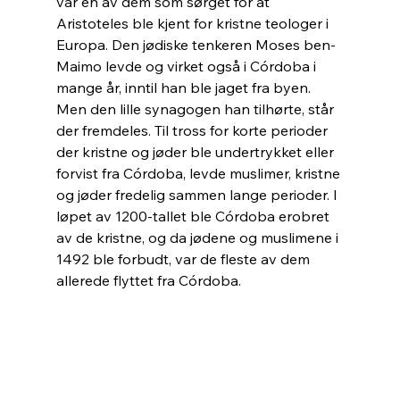
var en av dem som sørget for at 
Aristoteles ble kjent for kristne teologer i 
Europa. Den jødiske tenkeren Moses ben-
Maimo levde og virket også i Córdoba i 
mange år, inntil han ble jaget fra byen. 
Men den lille synagogen han tilhørte, står 
der fremdeles. Til tross for korte perioder 
der kristne og jøder ble undertrykket eller 
forvist fra Córdoba, levde muslimer, kristne 
og jøder fredelig sammen lange perioder. I 
løpet av 1200-tallet ble Córdoba erobret 
av de kristne, og da jødene og muslimene i 
1492 ble forbudt, var de fleste av dem 
allerede flyttet fra Córdoba.