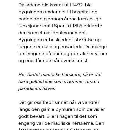
Da jødene ble kastet ut i 1492, ble 
bygningen omdannet til hospital, og 
hadde opp gjennom årene forskjellige 
funksjoner inntil Spania i 1855 erklærte 
den som et nasjonalmonument. 
Bygningen er beskjeden i størrelse og 
fargene er duse og ensartede. De mange 
forsiringene på buer og portaler er vitner 
og enestående håndverkskunst.
Her badet mauriske herskere, nå er det 
bare gullfiskene som svømmer rundt i 
paradisets haver.
Det gir oss fred i sinnet når vi vandrer 
langs den gamle bymuren som delvis er 
godt bevart. Eller i hagen til det som 
engang var de mauriske herskerne. Den 
åttekantede borgen La Calahorra, de 