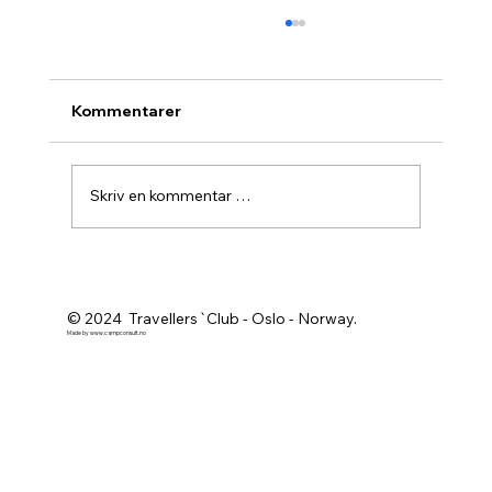
Kommentarer
Skriv en kommentar …
Agurknytt fra Pau og Oslo
© 2024 Travellers`Club - Oslo - Norway.
Made by
www.campconsult.no