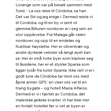
Lorange som var på besøk sammen med 
Turid. - La oss reise til Córdoba, sa han. 
Det var Siri og jeg enige i. Dermed reiste vi 
til Cordoba, og til en by vi sent vil 
glemme.Bilturen nordover er i seg selv en 
stor opplevelse. Fra Malaga går veien 
nordover, og opp til en endeløs og 
fruktbar høyslette. Her er oliventrær og 
andre dyrkede vekster så langt øyet kan 
se. Her er små hvite byer som klamrer seg 
til åssidene, her er et stykke Spania som 
ligger lysår fra turist-Spania. Ikke rart vi er i 
godt lune da Córdoba tar imot oss med 
åpne armer. GPS`en viser oss vei til en 
trang bygate – og hotell Macia Alfaros. 
Dermed er vi i hjertet av Cordoba, det 
maleriske jødiske kvarter. Vi har ikke mer 
en forlatt hotellet før vi vet at byen er 