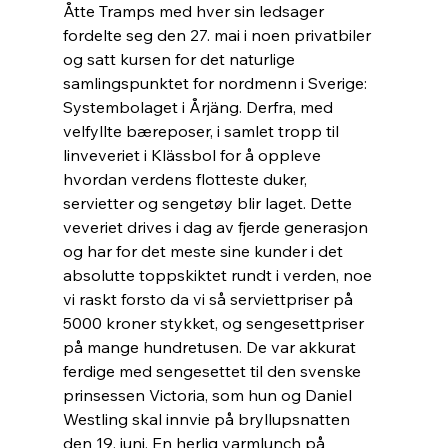
Åtte Tramps med hver sin ledsager 
fordelte seg den 27. mai i noen privatbiler 
og satt kursen for det naturlige 
samlingspunktet for nordmenn i Sverige: 
Systembolaget i Årjäng. Derfra, med 
velfyllte bæreposer, i samlet tropp til 
linveveriet i Klässbol for å oppleve 
hvordan verdens flotteste duker, 
servietter og sengetøy blir laget. Dette 
veveriet drives i dag av fjerde generasjon 
og har for det meste sine kunder i det 
absolutte toppskiktet rundt i verden, noe 
vi raskt forsto da vi så serviettpriser på 
5000 kroner stykket, og sengesettpriser 
på mange hundretusen. De var akkurat 
ferdige med sengesettet til den svenske 
prinsessen Victoria, som hun og Daniel 
Westling skal innvie på bryllupsnatten 
den 19. juni. En herlig varmlunch på 