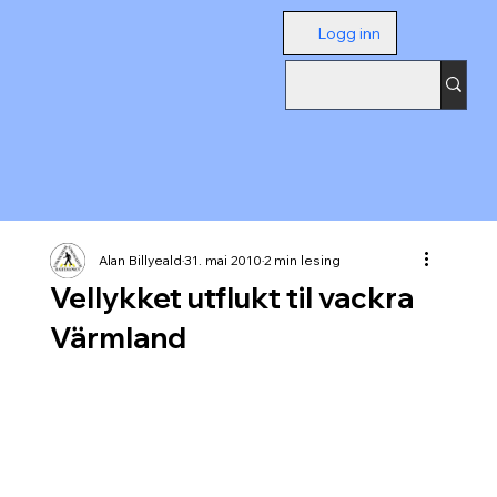
Logg inn
Alan Billyeald
31. mai 2010
2 min lesing
Vellykket utflukt til vackra
Värmland