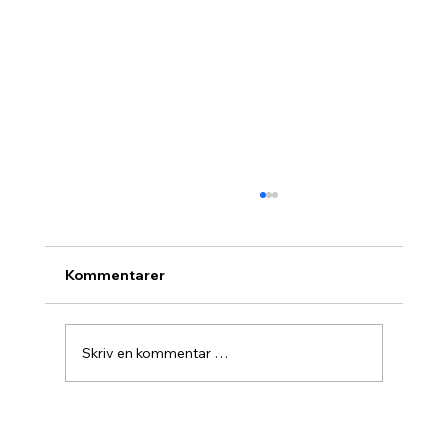
Kommentarer
Skriv en kommentar …
Agurknytt fra Pau og Oslo