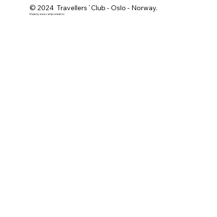
© 2024 Travellers`Club - Oslo - Norway.
Made by
www.campconsult.no