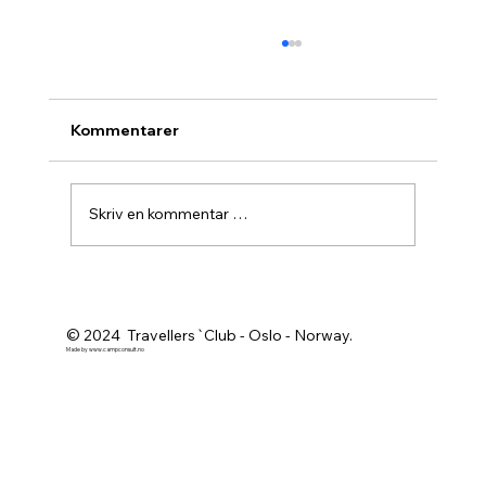
Kommentarer
Skriv en kommentar …
Agurknytt fra Pau og Oslo
© 2024 Travellers`Club - Oslo - Norway.
Made by
www.campconsult.no