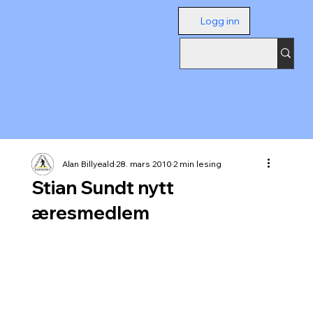
Logg inn
Alan Billyeald
28. mars 2010
2 min lesing
Stian Sundt nytt
æresmedlem