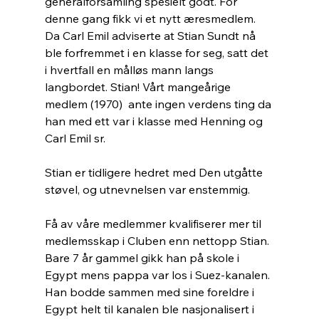
generalforsamling spesielt godt. For 
denne gang fikk vi et nytt æresmedlem. 
Da Carl Emil adviserte at Stian Sundt nå 
ble forfremmet i en klasse for seg, satt det 
i hvertfall en målløs mann langs 
langbordet. Stian! Vårt mangeårige 
medlem (1970)  ante ingen verdens ting da 
han med ett var i klasse med Henning og 
Carl Emil sr.
Stian er tidligere hedret med Den utgåtte 
støvel, og utnevnelsen var enstemmig.
Få av våre medlemmer kvalifiserer mer til 
medlemsskap i Cluben enn nettopp Stian. 
Bare 7 år gammel gikk han på skole i 
Egypt mens pappa var los i Suez-kanalen. 
Han bodde sammen med sine foreldre i 
Egypt helt til kanalen ble nasjonalisert i 