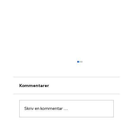
Kommentarer
Skriv en kommentar …
Agurknytt fra Pau og Oslo