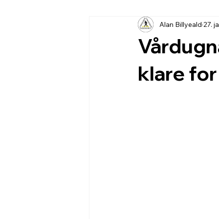
Alan Billyeald
27. j
Vårdugna
klare for