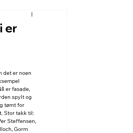
 er
n det er noen 
eksempel 
Nå er fasade, 
rden spylt og 
g tømt for 
 Stor takk til: 
Per Steffensen, 
lloch, Gorm 