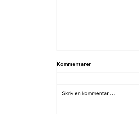
Kommentarer
Skriv en kommentar …
Modums Ansikter – en
dagstur med kunst og
kultur.