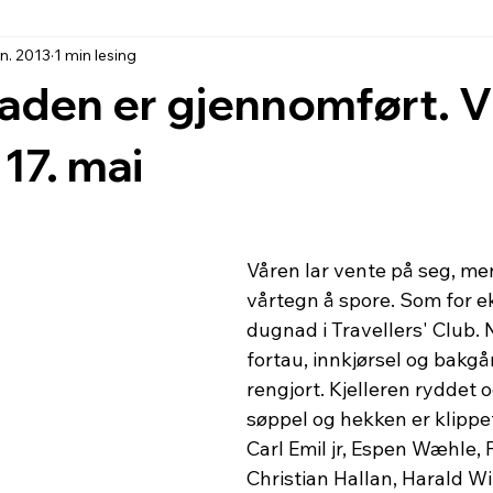
an. 2013
1 min lesing
den er gjennomført. Vi
 17. mai
Våren lar vente på seg, me
vårtegn å spore. Som for 
dugnad i Travellers' Club. 
fortau, innkjørsel og bakgå
rengjort. Kjelleren ryddet o
søppel og hekken er klippet.
Carl Emil jr, Espen Wæhle, 
Christian Hallan, Harald Wi