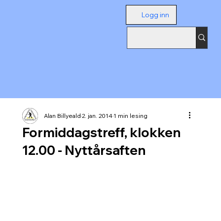
Logg inn
Alan Billyeald
2. jan. 2014
1 min lesing
Formiddagstreff, klokken
12.00 - Nyttårsaften