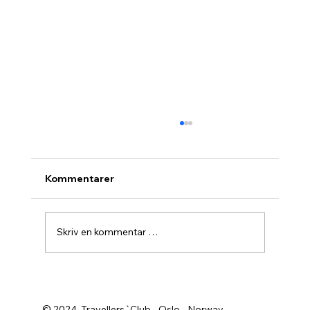
Kommentarer
Skriv en kommentar …
Agurknytt fra Pau og Oslo
© 2024 Travellers`Club - Oslo - Norway.