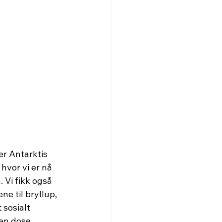
er Antarktis 
 hvor vi er nå 
 Vi fikk også 
ne til bryllup, 
 sosialt 
en dose 