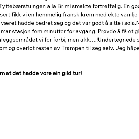
 Tyttebærstuingen a la Brimi smakte fortreffelig. En g
essert fikk vi en hemmelig fransk krem med ekte vanilje 
 – været hadde bedret seg og det var godt å sitte i sola.
mar stasjon fem minutter før avgang. Prøvde å få et gl
anleggsområdet vi for forbi, men akk….!Undertegnede 
trøm og overlot resten av Trampen til seg selv. Jeg håp
 at det hadde vore ein gild tur! 