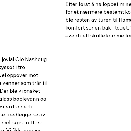
Etter først å ha loppet mi
for et nærmere bestemt ko
ble resten av turen til Hamar
komfort sonen bak i toget. 
eventuelt skulle komme fort
 jovial Ole Nashoug 
ysset i tre 
 vei oppover mot 
venner som trår til i 
er ble vi ønsket 
lass boblevann og 
ør vi dro ned i 
net nedleggelse av 
mmeldags- rettere 
. Vi fikk høre av 