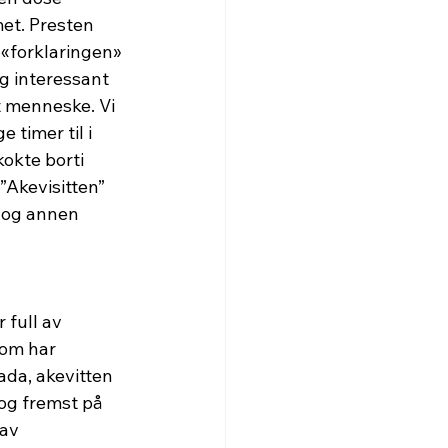
et. Presten 
 «forklaringen» 
g interessant 
 menneske. Vi 
 timer til i 
okte borti 
”Akevisitten” 
t og annen 
 full av 
som har 
ada, akevitten 
og fremst på 
av 