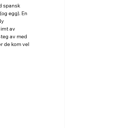
od spansk 
(og egg). En 
Ny 
imt av 
steg av med 
er de kom vel 