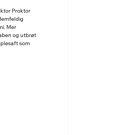
ktor Proktor 
lemfeldig 
i. Mer 
aben og utbrøt 
eplesaft som 