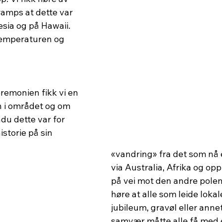
ramps at dette var 
sia og på Hawaii. 
temperaturen og 
remonien fikk vi en 
n i området og om 
ndu dette var for 
storie på sin 
«vandring» fra det som nå 
via Australia, Afrika og opp
på vei mot den andre polen.
høre at alle som leide lokale
jubileum, gravøl eller annet
samvær måtte alle få med 