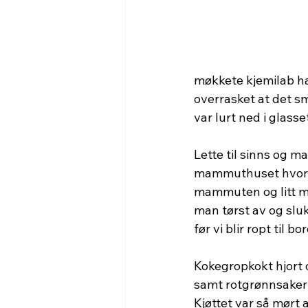
møkkete kjemilab ha
overrasket at det sm
var lurt ned i glasse
Lette til sinns og mag
mammuthuset hvor vi
mammuten og litt me
man tørst av og sluk
før vi blir ropt til bo
Kokegropkokt hjort 
samt rotgrønnsaker 
Kjøttet var så mørt a