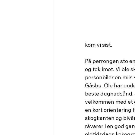
kom vi sist.
På perrongen sto en
og tok imot. Vi ble sk
personbiler en mils
Gåsbu. Ole har gode 
beste dugnadsånd. D
velkommen med et g
en kort orientering f
skogkanten og bivå
råvarer i en god ga
oldtidsdags kokegrop