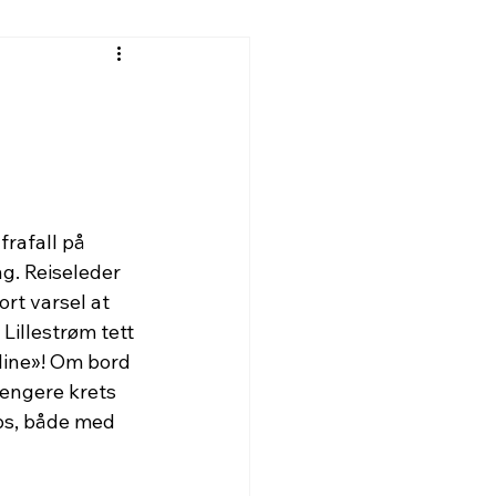
rafall på 
g. Reiseleder 
rt varsel at 
Lillestrøm tett 
line»! Om bord 
 engere krets 
ps, både med 