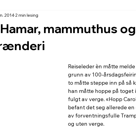
an. 2014
2 min lesing
il Hamar, mammuthus og
Brænderi
Reiseleder èn måtte melde f
grunn av 100-årsdagsfeirin
to måtte steppe inn på så ko
han måtte hoppe på toget i 
fulgt av verge. «Hopp Caro
befant det seg allerede en
av forventningsfulle Tram
og uten verge.