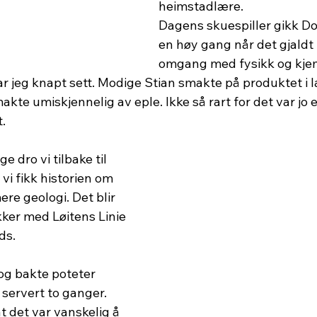
heimstadlære. 
Dagens skuespiller gikk Do
en høy gang når det gjaldt 
omgang med fysikk og kjem
r jeg knapt sett. Modige Stian smakte på produktet i l
akte umiskjennelig av eple. Ikke så rart for det var jo 
t.
e dro vi tilbake til 
 fikk historien om 
re geologi. Det blir 
ker med Løitens Linie 
rds.
og bakte poteter 
servert to ganger. 
t det var vanskelig å 