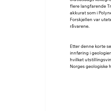
flere langfarende T
akkurat som i Polyne
Forskjellen var ute
råvarene.
Etter denne korte se
innføring i geologie
hvilket utstillingsvi
Norges geologiske hi