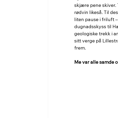
skjære pene skiver.
rødvin likeså. Til d
liten pause i friluft
dugnadsskyss til Ha
geologiske trekk i 
sitt verge på Lilles
frem.
Me var alle samde om