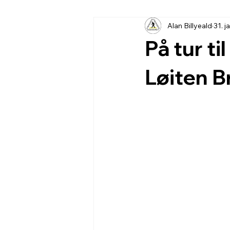
Alan Billyeald
31. j
På tur t
Løiten 