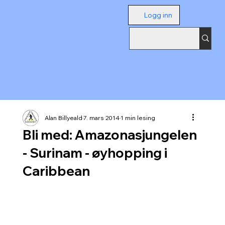
Logg inn
Alan Billyeald
7. mars 2014
1 min lesing
Bli med: Amazonasjungelen
- Surinam - øyhopping i
Caribbean