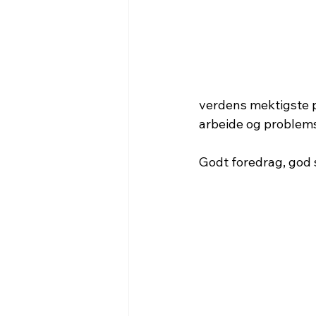
verdens mektigste pe
arbeide og problemst
Godt foredrag, god s