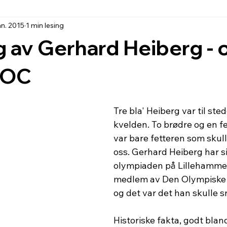
an. 2015
1 min lesing
 av Gerhard Heiberg -
 IOC
Tre bla' Heiberg var til ste
kvelden. To brødre og en fe
var bare fetteren som skul
oss. Gerhard Heiberg har s
olympiaden på Lillehamme
medlem av Den Olympiske K
og det var det han skulle sn
Historiske fakta, godt blan