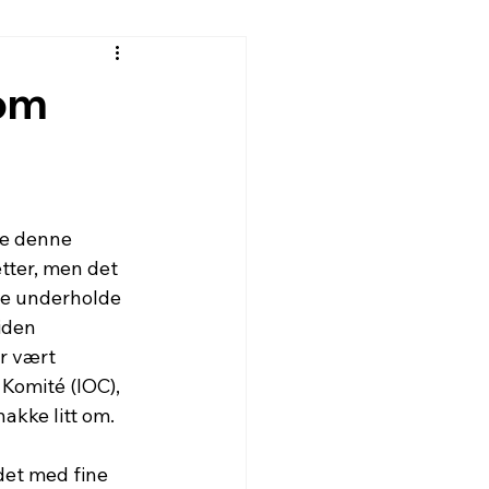
 om
de denne 
tter, men det 
le underholde 
iden 
r vært 
omité (IOC), 
akke litt om. 
det med fine 