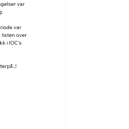
gelser var 
g.
iode var 
listen over 
k i IOC's 
terpå..!