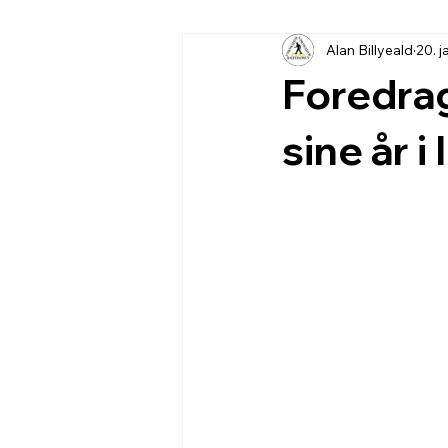
Alan Billyeald
20. j
Foredrag
sine år i