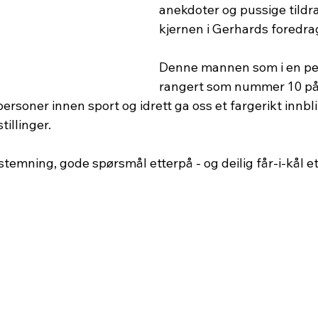
anekdoter og pussige tildra
kjernen i Gerhards foredra
Denne mannen som i en per
rangert som nummer 10 på 
rsoner innen sport og idrett ga oss et fargerikt innblik
illinger.
temning, gode spørsmål etterpå - og deilig får-i-kål et