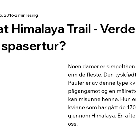
ep. 2016
2 min lesing
t Himalaya Trail - Verd
 spasertur?
Noen damer er simpelthen 
enn de fleste. Den tyskfød
Pauler er av denne type kv
pågangsmot og en målrette
kan misunne henne. Hun er
kvinne som har gått de 170
gjennom Himalaya. En afte
oss.