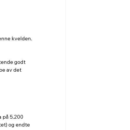
denne kvelden. 
ttende godt 
e av det 
 på 5.200 
tet) og endte 