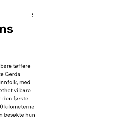
ens
bare tøffere 
te Gerda 
innfolk, med 
thet vi bare 
 den første 
0 kilometerne 
n besøkte hun 