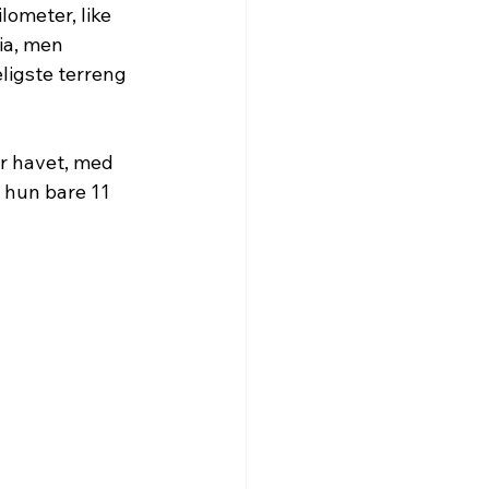
lometer, like 
ia, men 
igste terreng 
r havet, med 
 hun bare 11 