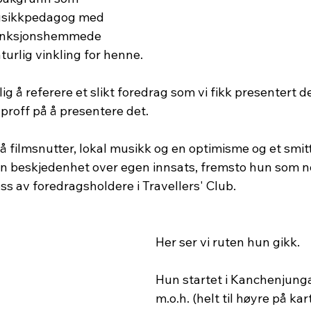
usikkpedagog med 
funksjonshemmede 
turlig vinkling for henne.
ig å referere et slikt foredrag som vi fikk presentert 
proff på å presentere det. 
må filmsnutter, lokal musikk og en optimisme og et smi
n beskjedenhet over egen innsats, fremsto hun som no
ss av foredragsholdere i Travellers' Club.
Her ser vi ruten hun gikk.
Hun startet i Kanchenjunga
m.o.h. (helt til høyre på kar