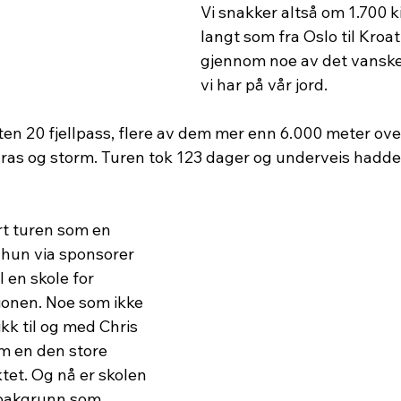
Vi snakker altså om 1.700 ki
langt som fra Oslo til Kroat
gjennom noe av det vanskel
vi har på vår jord.
en 20 fjellpass, flere av dem mer enn 6.000 meter ove
, ras og storm. Turen tok 123 dager og underveis hadde
t turen som en 
 hun via sponsorer 
 en skole for 
gionen. Noe som ikke 
ikk til og med Chris 
 en den store 
tet. Og nå er skolen 
 bakgrunn som 