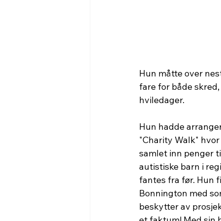
Hun måtte over nest
fare for både skred
hviledager.
Hun hadde arranger
"Charity Walk" hvor
samlet inn penger til
autistiske barn i re
fantes fra før. Hun f
Bonnington med som
beskytter av prosjek
et faktum! Med sin