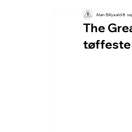
Alan Billyeald
8. s
The Grea
tøffeste