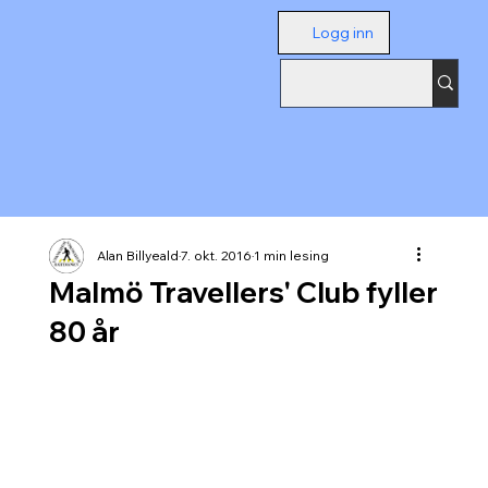
Logg inn
Alan Billyeald
7. okt. 2016
1 min lesing
Malmö Travellers' Club fyller
80 år