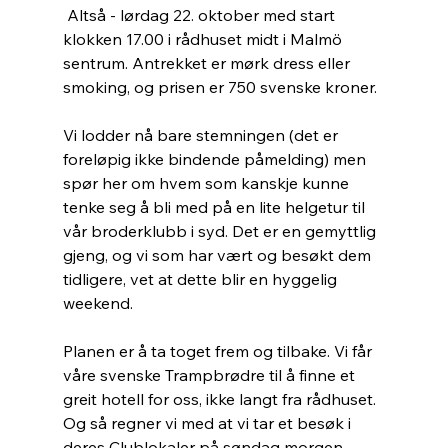
 Altså - lørdag 22. oktober med start 
klokken 17.00 i rådhuset midt i Malmö 
sentrum. Antrekket er mørk dress eller 
smoking, og prisen er 750 svenske kroner.
Vi lodder nå bare stemningen (det er 
foreløpig ikke bindende påmelding) men 
spør her om hvem som kanskje kunne 
tenke seg å bli med på en lite helgetur til 
vår broderklubb i syd. Det er en gemyttlig 
gjeng, og vi som har vært og besøkt dem 
tidligere, vet at dette blir en hyggelig 
weekend.
Planen er å ta toget frem og tilbake. Vi får 
våre svenske Trampbrødre til å finne et 
greit hotell for oss, ikke langt fra rådhuset. 
Og så regner vi med at vi tar et besøk i 
deres Clublokaler på søndag morgen 