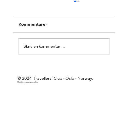
Kommentarer
Skriv en kommentar …
Agurknytt fra Pau og Oslo
© 2024 Travellers`Club - Oslo - Norway.
Made by
www.campconsult.no