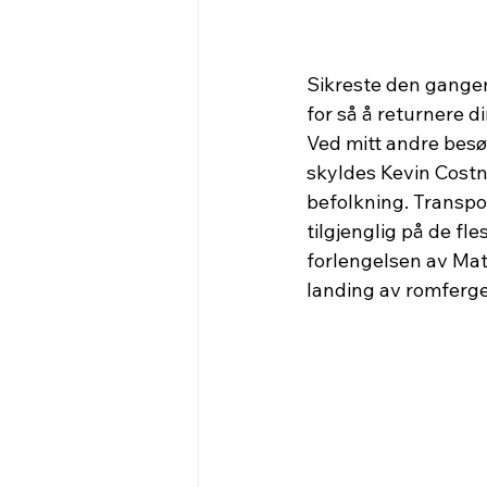
Sikreste den gangen 
for så å returnere d
Ved mitt andre besø
skyldes Kevin Costn
befolkning. Transport
tilgjenglig på de fl
forlengelsen av Mata
landing av romferg