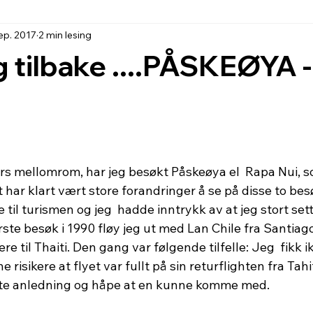
sep. 2017
2 min lesing
jeg tilbake ....PÅSKEØYA
rs mellomrom, har jeg besøkt Påskeøya el  Rapa Nui, s
t har klart vært store forandringer å se på disse to bes
e til turismen og jeg  hadde inntrykk av at jeg stort set
ørste besøk i 1990 fløy jeg ut med Lan Chile fra Santiago
re til Thaiti. Den gang var følgende tilfelle: Jeg  fikk i
risikere at flyet var fullt på sin returflighten fra Tahi
ste anledning og håpe at en kunne komme med. 