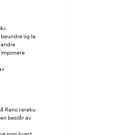
ki-
 beundre og la 
 andre 
g imponere 
av 
på Rano raraku 
en består av 
 
ne som hvert 