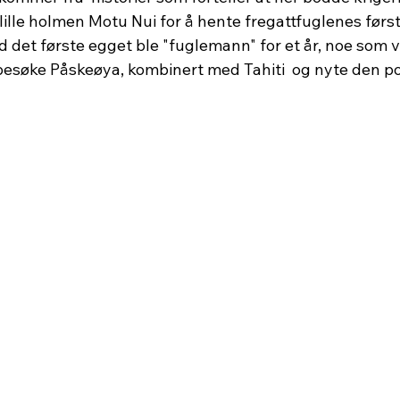
 lille holmen Motu Nui for å hente fregattfuglenes førs
 det første egget ble "fuglemann" for et år, noe som v
g besøke Påskeøya, kombinert med Tahiti  og nyte den p