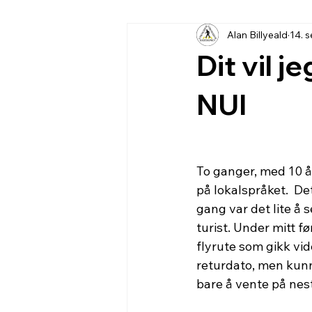
Alan Billyeald
14. 
Dit vil 
NUI
To ganger, med 10 å
på lokalspråket.  De
gang var det lite å s
turist. Under mitt f
flyrute som gikk vide
returdato, men kunne 
bare å vente på ne