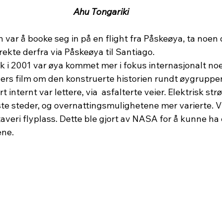
Ahu Tongariki
var å booke seg in på en flight fra Påskeøya, ta noen 
irekte derfra via Påskeøya til Santiago.
k i 2001 var øya kommet mer i fokus internasjonalt noe
ers film om den konstruerte historien rundt øygruppe
 internt var lettere, via  asfalterte veier. Elektrisk str
este steder, og overnattingsmulighetene mer varierte. V
veri flyplass. Dette ble gjort av NASA for å kunne ha et
ene.