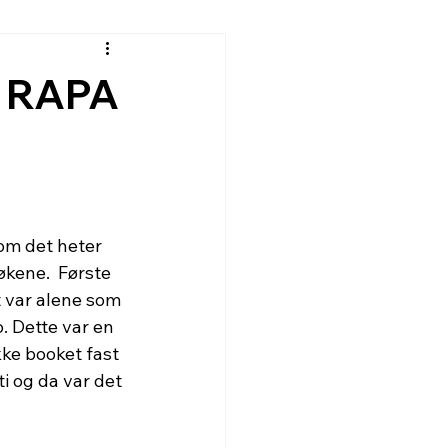
 - RAPA
om det heter 
økene.  Første 
t var alene som 
. Dette var en 
kke booket fast 
ti og da var det 