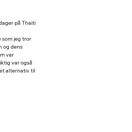
dager på Thaiti 
 som jeg tror 
n og dens 
øm var 
iktig var også 
 alternativ til 