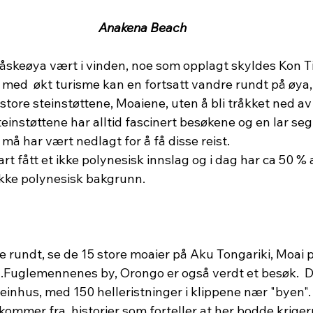
Anakena Beach
skeøya vært i vinden, noe som opplagt skyldes Kon Ti
 med  økt turisme kan en fortsatt vandre rundt på øya,
tore steinstøttene, Moaiene, uten å bli tråkket ned av
einstøttene har alltid fascinert besøkene og en lar se
må har vært nedlagt for å få disse reist.
rt fått et ikke polynesisk innslag og i dag har ca 50 % 
kke polynesisk bakgrunn.
e rundt, se de 15 store moaier på Aku Tongariki, Moai 
 .Fuglemennenes by, Orongo er også verdt et besøk.  D
teinhus, med 150 helleristninger i klippene nær "byen".
mmer fra  historier som forteller at her bodde kriger