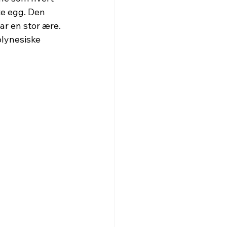
te egg. Den 
ar en stor ære.
olynesiske 