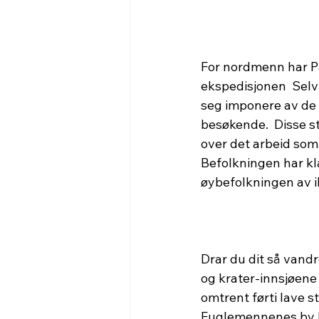
For nordmenn har På
ekspedisjonen  Selv
seg imponere av de s
besøkende.  Disse st
over det arbeid som 
Befolkningen har kla
øybefolkningen av i
Drar du dit så vandr
og krater-innsjøene
omtrent førti lave s
Fuglemennenes by ko