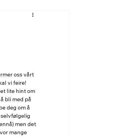
rmer oss vårt 
l vi feire! 
et lite hint om 
å bli med på 
å be deg om å 
selvfølgelig 
ennå) men det 
 hvor mange 