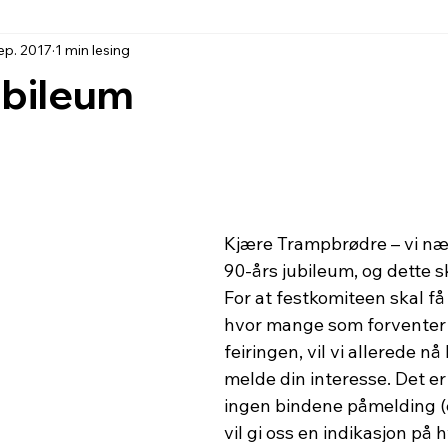
sep. 2017
1 min lesing
ubileum
Kjære Trampbrødre – vi næ
90-års jubileum, og dette ska
For at festkomiteen skal få 
hvor mange som forventer 
feiringen, vil vi allerede n
melde din interesse. Det er 
ingen bindene påmelding (
vil gi oss en indikasjon på