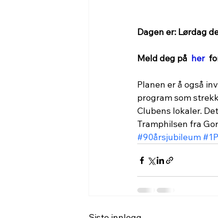
Dagen er: Lørdag de
Meld deg på  
her
  f
Planen er å også inv
program som strekke
Clubens lokaler. Det
Tramphilsen fra Go
#90årsjubileum
#1P
Siste innlegg