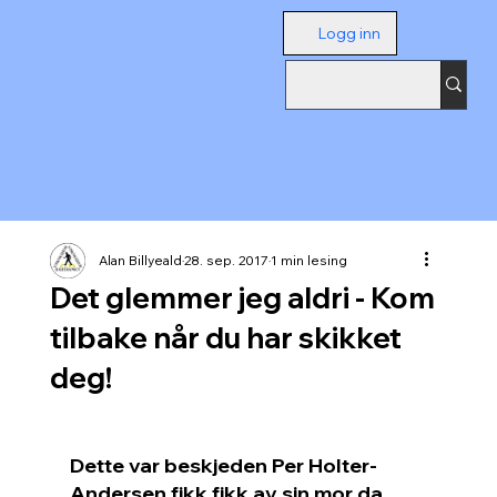
Logg inn
Alan Billyeald
28. sep. 2017
1 min lesing
Det glemmer jeg aldri - Kom
tilbake når du har skikket
deg!
Dette var beskjeden Per Holter-
Andersen fikk fikk av sin mor da 