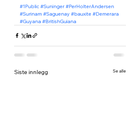
#1Public
#Suninger
#PerHolterAndersen
#Surinam
#Saguenay
#bauxite
#Demerara
#Guyana
#BritishGuiana
Se alle
Siste innlegg