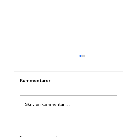
Kommentarer
Skriv en kommentar …
Agurknytt fra Pau og Oslo