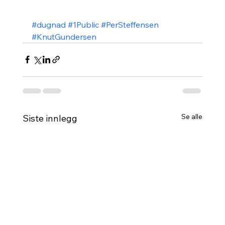
#dugnad
#1Public
#PerSteffensen
#KnutGundersen
Se alle
Siste innlegg