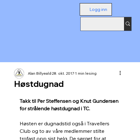
Logg inn
Alan Billyeald
28. okt. 2017
1 min lesing
Høstdugnad
Takk til Per Steffensen og Knut Gundersen 
for strålende høstdugnad i TC.
Høsten er dugnadstid også i Travellers 
Club og to av våre medlemmer stilte 
trofast opp sist helg. De sørget for at 