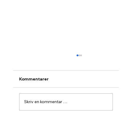
Kommentarer
Skriv en kommentar …
Agurknytt fra Pau og Oslo