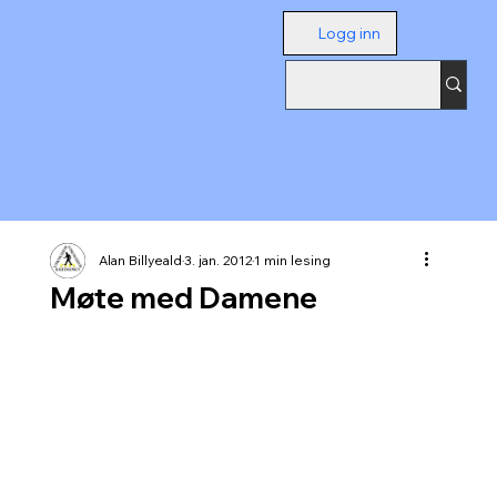
Logg inn
Alan Billyeald
3. jan. 2012
1 min lesing
Møte med Damene