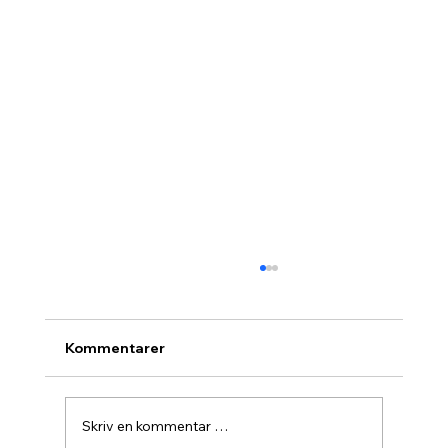
Kommentarer
Skriv en kommentar …
Agurknytt fra Pau og Oslo