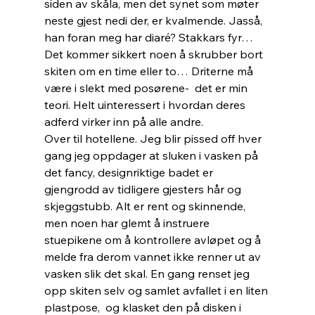
siden av skåla, men det synet som møter 
neste gjest nedi der, er kvalmende. Jasså, 
han foran meg har diaré? Stakkars fyr… 
Det kommer sikkert noen å skrubber bort 
skiten om en time eller to… Driterne må 
være i slekt med posørene-  det er min 
teori. Helt uinteressert i hvordan deres 
adferd virker inn på alle andre.
Over til hotellene. Jeg blir pissed off hver 
gang jeg oppdager at sluken i vasken på 
det fancy, designriktige badet er 
gjengrodd av tidligere gjesters hår og 
skjeggstubb. Alt er rent og skinnende, 
men noen har glemt å instruere 
stuepikene om å kontrollere avløpet og å 
melde fra derom vannet ikke renner ut av 
vasken slik det skal. En gang renset jeg 
opp skiten selv og samlet avfallet i en liten 
plastpose,  og klasket den på disken i 