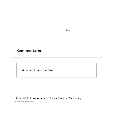
Kommentarer
Skriv en kommentar …
Agurknytt fra Pau og Oslo
© 2024 Travellers`Club - Oslo - Norway.
Made by
www.campconsult.no