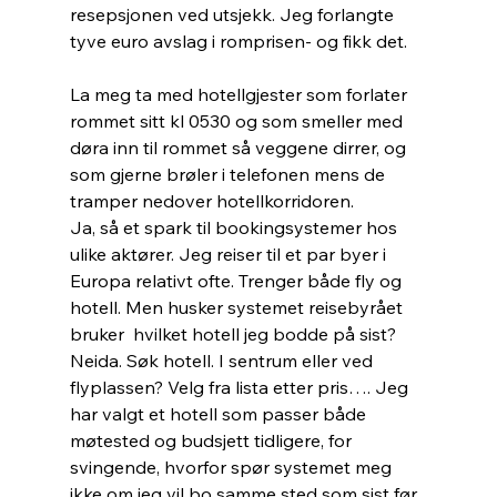
resepsjonen ved utsjekk. Jeg forlangte 
tyve euro avslag i romprisen- og fikk det.
La meg ta med hotellgjester som forlater 
rommet sitt kl 0530 og som smeller med 
døra inn til rommet så veggene dirrer, og 
som gjerne brøler i telefonen mens de 
tramper nedover hotellkorridoren.
Ja, så et spark til bookingsystemer hos 
ulike aktører. Jeg reiser til et par byer i 
Europa relativt ofte. Trenger både fly og 
hotell. Men husker systemet reisebyrået 
bruker  hvilket hotell jeg bodde på sist? 
Neida. Søk hotell. I sentrum eller ved 
flyplassen? Velg fra lista etter pris…. Jeg 
har valgt et hotell som passer både 
møtested og budsjett tidligere, for 
svingende, hvorfor spør systemet meg 
ikke om jeg vil bo samme sted som sist før 