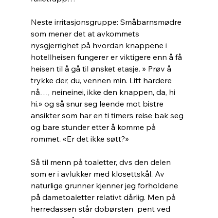
Neste irritasjonsgruppe: Småbarnsmødre 
som mener det at avkommets 
nysgjerrighet på hvordan knappene i 
hotellheisen fungerer er viktigere enn å få 
heisen til å gå til ønsket etasje. » Prøv å 
trykke der, du, vennen min. Litt hardere 
nå…, neineinei, ikke den knappen, da, hi 
hi.» og så snur seg leende mot bistre 
ansikter som har en ti timers reise bak seg 
og bare stunder etter å komme på 
rommet. «Er det ikke søtt?»
Så til menn på toaletter, dvs den delen 
som er i avlukker med klosettskål. Av 
naturlige grunner kjenner jeg forholdene 
på dametoaletter relativt dårlig. Men på 
herredassen står dobørsten  pent ved 