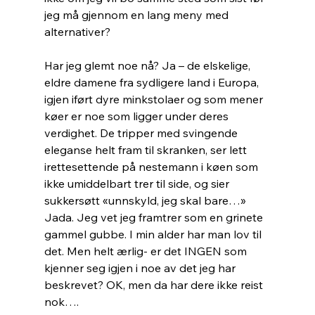
jeg må gjennom en lang meny med 
alternativer?
Har jeg glemt noe nå? Ja – de elskelige, 
eldre damene fra sydligere land i Europa, 
igjen iført dyre minkstolaer og som mener 
køer er noe som ligger under deres 
verdighet. De tripper med svingende 
eleganse helt fram til skranken, ser lett 
irettesettende på nestemann i køen som 
ikke umiddelbart trer til side, og sier 
sukkersøtt «unnskyld, jeg skal bare…»
Jada. Jeg vet jeg framtrer som en grinete 
gammel gubbe. I min alder har man lov til  
det. Men helt ærlig- er det INGEN som 
kjenner seg igjen i noe av det jeg har 
beskrevet? OK, men da har dere ikke reist 
nok….