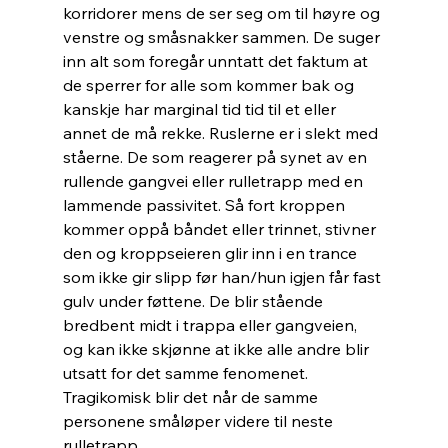
korridorer mens de ser seg om til høyre og 
venstre og småsnakker sammen. De suger 
inn alt som foregår unntatt det faktum at 
de sperrer for alle som kommer bak og 
kanskje har marginal tid tid til et eller 
annet de må rekke. Ruslerne er i slekt med 
ståerne. De som reagerer på synet av en 
rullende gangvei eller rulletrapp med en 
lammende passivitet. Så fort kroppen 
kommer oppå båndet eller trinnet, stivner 
den og kroppseieren glir inn i en trance 
som ikke gir slipp før han/hun igjen får fast 
gulv under føttene. De blir stående 
bredbent midt i trappa eller gangveien,  
og kan ikke skjønne at ikke alle andre blir 
utsatt for det samme fenomenet. 
Tragikomisk blir det når de samme 
personene småløper videre til neste 
rulletrapp…