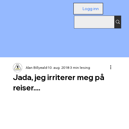
Logg inn
Alan Billyeald
10. aug. 2018
3 min lesing
Jada, jeg irriterer meg på
reiser....