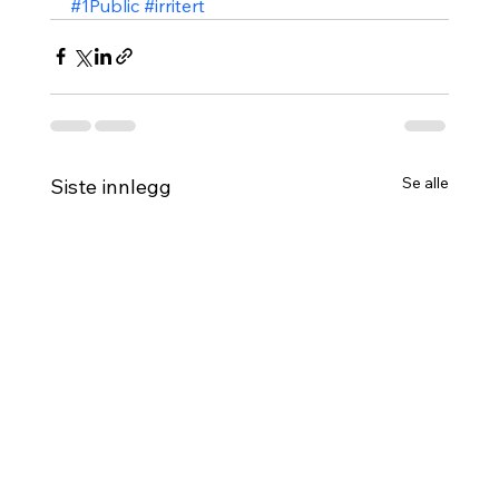
#1Public
#irritert
Se alle
Siste innlegg