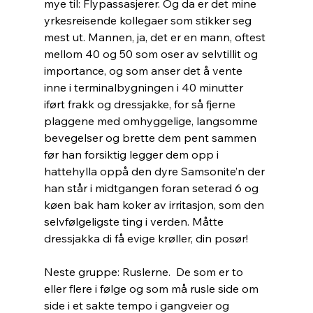
mye til: Flypassasjerer. Og da er det mine 
yrkesreisende kollegaer som stikker seg 
mest ut. Mannen, ja, det er en mann, oftest 
mellom 40 og 50 som oser av selvtillit og 
importance, og som anser det å vente 
inne i terminalbygningen i 40 minutter 
iført frakk og dressjakke, for så fjerne 
plaggene med omhyggelige, langsomme  
bevegelser og brette dem pent sammen 
før han forsiktig legger dem opp i 
hattehylla oppå den dyre Samsonite’n der 
han står i midtgangen foran seterad 6 og 
køen bak ham koker av irritasjon, som den 
selvfølgeligste ting i verden. Måtte 
dressjakka di få evige krøller, din posør!
Neste gruppe: Ruslerne.  De som er to 
eller flere i følge og som må rusle side om 
side i et sakte tempo i gangveier og 