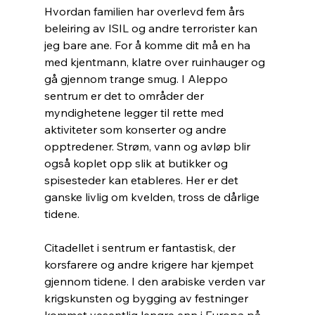
Hvordan familien har overlevd fem års 
beleiring av ISIL og andre terrorister kan 
jeg bare ane. For å komme dit må en ha 
med kjentmann, klatre over ruinhauger og 
gå gjennom trange smug. I Aleppo 
sentrum er det to områder der 
myndighetene legger til rette med 
aktiviteter som konserter og andre 
opptredener. Strøm, vann og avløp blir 
også koplet opp slik at butikker og 
spisesteder kan etableres. Her er det 
ganske livlig om kvelden, tross de dårlige 
tidene.
Citadellet i sentrum er fantastisk, der 
korsfarere og andre krigere har kjempet 
gjennom tidene. I den arabiske verden var 
krigskunsten og bygging av festninger 
kommet vesentlig lengre enn i Europa på 