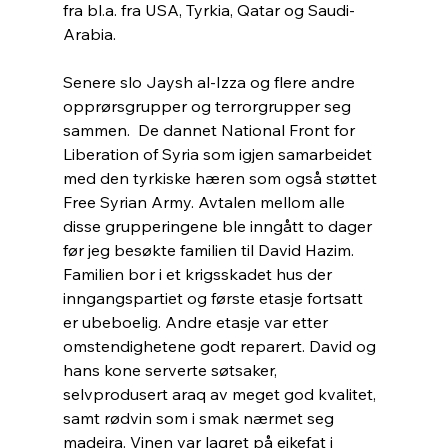
fra bl.a. fra USA, Tyrkia, Qatar og Saudi-
Arabia. 
Senere slo Jaysh al-Izza og flere andre 
opprørsgrupper og terrorgrupper seg 
sammen.  De dannet National Front for 
Liberation of Syria som igjen samarbeidet 
med den tyrkiske hæren som også støttet 
Free Syrian Army. Avtalen mellom alle 
disse grupperingene ble inngått to dager 
før jeg besøkte familien til David Hazim. 
Familien bor i et krigsskadet hus der 
inngangspartiet og første etasje fortsatt 
er ubeboelig. Andre etasje var etter 
omstendighetene godt reparert. David og 
hans kone serverte søtsaker, 
selvprodusert araq av meget god kvalitet, 
samt rødvin som i smak nærmet seg 
madeira. Vinen var lagret på eikefat i 