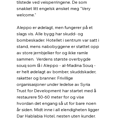
tilstede ved veisperringene. De som 
snakket litt engelsk ønsket meg "Very 
welcome." 
Aleppo er ødelagt, men fungerer på et 
slags vis. Alle bygg har skudd- og 
bombeskader. Hotellet i sentrum var satt i 
stand, mens nabobyggene er støttet opp 
av store jernbjelker for og ikke ramle 
sammen.  Verdens største overbygde 
souq som lå i Aleppo - al-Madina Souq -  
er helt ødelagt av bomber, skuddskader, 
raketter og branner. Frivillige 
organisasjoner under ledelse av Syria 
Trust for Development har startet med å 
restaurere 50-60 meter for og vise  
hvordan det engang så ut for bare noen 
år siden. Midt inne i all elendigheten ligger 
Dar Hablabia Hotel, nesten uten kunder. 