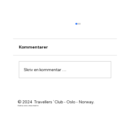
Kommentarer
Skriv en kommentar …
Agurknytt fra Pau og Oslo
© 2024 Travellers`Club - Oslo - Norway.
Made by
www.campconsult.no