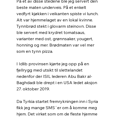
På et av disse stedene ble jeg servert den 
beste maten underveis. På et enkelt 
vedfyrt kjøkken i veikanten spiste vi lunch. 
Alt var hjemmelaget av en lokal kvinne. 
Tynnbrød stekt i glovarm steinovn. Disse 
ble servert med krydret tomatsaus, 
varianter med ost, grønnsaker, yougert, 
honning og mer. Brødmaten var vel mer 
som en tynn pizza.
I Idlib provinsen kjørte jeg opp på en 
fjellrygg med utsikt til slettelandet 
nedenfor der ISIL lederen Abu Bakr al-
Baghdadi ble drept i en USA ledet aksjon 
27. oktober 2019.
Da Tyrkia startet fremrykningen inn i Syria 
fikk jeg mange SMS´er om å komme meg 
hjem. Det virket som om de fleste hjemme 