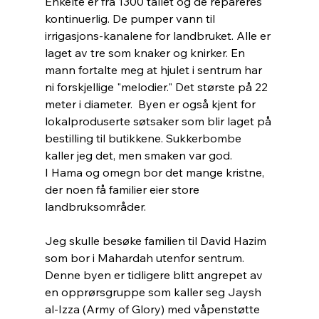
Enkelte er fra 1300 tallet og de repareres 
kontinuerlig. De pumper vann til 
irrigasjons-kanalene for landbruket. Alle er 
laget av tre som knaker og knirker. En 
mann fortalte meg at hjulet i sentrum har 
ni forskjellige "melodier." Det største på 22 
meter i diameter.  Byen er også kjent for 
lokalproduserte søtsaker som blir laget på 
bestilling til butikkene. Sukkerbombe 
kaller jeg det, men smaken var god.
I Hama og omegn bor det mange kristne, 
der noen få familier eier store 
landbruksområder.
Jeg skulle besøke familien til David Hazim 
som bor i Mahardah utenfor sentrum. 
Denne byen er tidligere blitt angrepet av 
en opprørsgruppe som kaller seg Jaysh 
al-Izza (Army of Glory) med våpenstøtte 