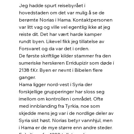
Jeg hadde spurt reisebyrået i 
hovedstaden om det var mulig å se de 
berømte Norias i Hama. Kontaktpersonen 
var litt vag og ville vel egentlig ikke at jeg 
reiste dit. Det har vært harde kamper 
rundt byen. Likevel fikk jeg tillatelse av 
Forsvaret og da var det i orden. 
De første skriftlige kilder stammer fra den 
sumeriske herskeren Erridupizir som døde i 
2138 f.Kr. Byen er nevnt i Bibelen flere 
ganger.
Hama ligger nord-vest i Syria der 
forskjellige grupperinger har sloss seg 
imellom om kontrollen i området. Ofte 
med innblanding fra Tyrkia, noe som 
skjedde mens jeg var i de nordlige deler av 
Syria sist høst. Norias betyr vannhjul, men 
i Hama er de mye større enn andre steder. 