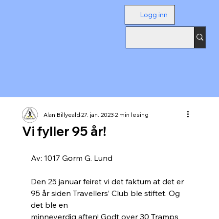
Logg inn
Alan Billyeald
27. jan. 2023
2 min lesing
Vi fyller 95 år!
Av: 1017 Gorm G. Lund
Den 25 januar feiret vi det faktum at det er 
95 år siden Travellers’ Club ble stiftet. Og 
det ble en
minneverdig aften! Godt over 30 Tramps 