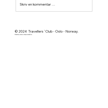
Skriv en kommentar …
Agurknytt fra Pau og Oslo
© 2024 Travellers`Club - Oslo - Norway.
Made by
www.campconsult.no