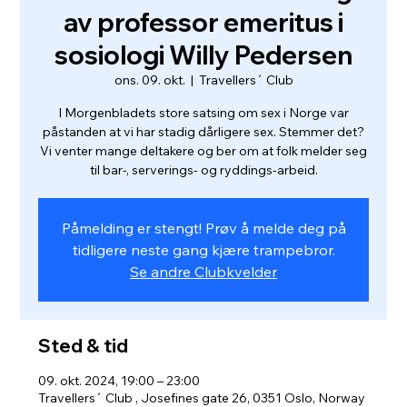
av professor emeritus i
sosiologi Willy Pedersen
ons. 09. okt.
  |  
Travellers´ Club
I Morgenbladets store satsing om sex i Norge var
påstanden at vi har stadig dårligere sex. Stemmer det?
Vi venter mange deltakere og ber om at folk melder seg
til bar-, serverings- og ryddings-arbeid.
Påmelding er stengt! Prøv å melde deg på
tidligere neste gang kjære trampebror.
Se andre Clubkvelder
Sted & tid
09. okt. 2024, 19:00 – 23:00
Travellers´ Club , Josefines gate 26, 0351 Oslo, Norway