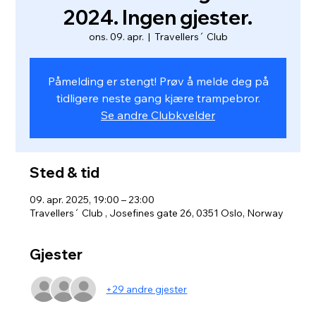
2024. Ingen gjester.
ons. 09. apr.
  |  
Travellers´ Club
Påmelding er stengt! Prøv å melde deg på
tidligere neste gang kjære trampebror.
Se andre Clubkvelder
Sted & tid
09. apr. 2025, 19:00 – 23:00
Travellers´ Club , Josefines gate 26, 0351 Oslo, Norway
Gjester
+29 andre gjester