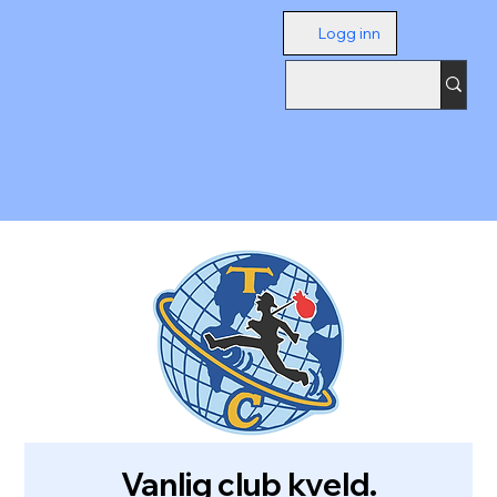
Logg inn
Vanlig club kveld.