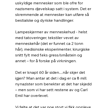
uskyldige mennesker som ble ofre for 
nazismens djevelskap satt i system. Det er 
skremmende at mennesker kan utføre så 
bestialske og dyriske handlinger.
Lampeskjermer av menneskehud - helst 
med tatoveringer, tekstiler vevet av 
menneskehår (det er funnet ca 2 tonn 
hår), medisinske eksperimenter, kirurgiske 
snitt fylt med f.eks gress/småstein og 
annet – for å forske på virkningen.
Det er knapt 60 år siden.....når skjer det 
igjen? Man antar at det i dag er ca 8 mill. 
nynazister som benekter at det har skjedd 
– men som vi har sett restene av og Carl 
Emil har overlevet.
Vi følte at det var noe stort vi fikk oppleve 