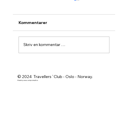
Kommentarer
Skriv en kommentar …
Agurknytt fra Pau og Oslo
© 2024 Travellers`Club - Oslo - Norway.
Made by
www.campconsult.no