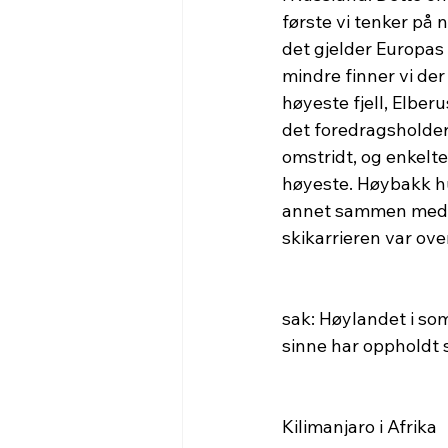
første vi tenker på n
det gjelder Europas 
mindre finner vi de
høyeste fjell, Elber
det foredragsholder
omstridt, og enkelte 
høyeste. Høybakk hu
annet sammen med Ve
skikarrieren var ove
sak: Høylandet i so
sinne har oppholdt s
Kilimanjaro i Afrika