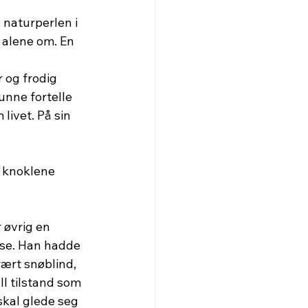
 naturperlen i 
 alene om. En 
 og frodig 
unne fortelle 
livet. På sin 
 knoklene 
 øvrig en 
se. Han hadde 
rært snøblind, 
l tilstand som 
skal glede seg 