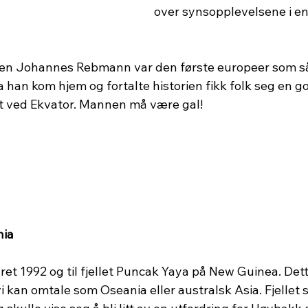
over synsopplevelsene i e
n Johannes Rebmann var den første europeer som så f
a han kom hjem og fortalte historien fikk folk seg en go
t ved Ekvator. Mannen må være gal! 
nia
året 1992 og til fjellet Puncak Yaya på New Guinea. Dett
kan omtale som Oseania eller australsk Asia. Fjellet s