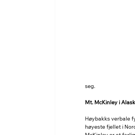
seg.
Mt. McKinley i Alas
Høybakks verbale fy
høyeste fjellet i N
McKinley er et farlig