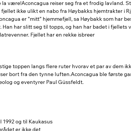
 la være!Aconcagua reiser seg fra et frodig lavland. St
r fjellet ikke ulikt en nabo fra Høybakks hjemtrakter i R
ncagua er ”mitt” hjemmefjell, sa Høybakk som har be
Han har slitt seg til topps, og han har badet i fjellets 
trevenner. Fjellet har en rekke isbreer 
stige toppen langs flere ruter hvorav et par av dem ikk
ser bort fra den tynne luften.Aconcagua ble første ga
eolog og eventyrer Paul Güssfeldt. 
til 1992 og til Kaukasus 
rådet er ikke det 