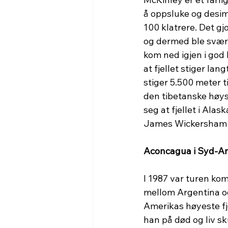
å oppsluke og desime
100 klatrere. Det g
og dermed ble svært
kom ned igjen i god 
at fjellet stiger la
stiger 5.500 meter t
den tibetanske høysl
seg at fjellet i Ala
James Wickersham s
Aconcagua i Syd-A
I 1987 var turen ko
mellom Argentina og
Amerikas høyeste fje
han på død og liv s