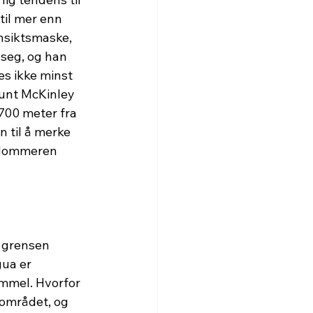
til mer enn 
nsiktsmaske, 
seg, og han 
es ikke minst 
ount McKinley 
,700 meter fra 
 til å merke 
r dommeren 
 grensen 
ua er 
ammel. Hvorfor 
 området, og 