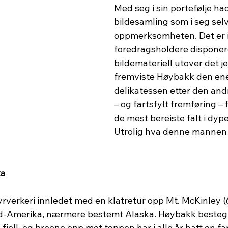
Med seg i sin portefølje ha
bildesamling som i seg selv
oppmerksomheten. Det er ik
foredragsholdere disponer
bildemateriell utover det j
fremviste Høybakk den ene 
delikatessen etter den andr
– og fartsfylt fremføring – fø
de mest bereiste falt i dype
Utrolig hva denne mannen 
ka
rverkeri innledet med en klatretur opp Mt. McKinley (6
ord-Amerika, nærmere bestemt Alaska. Høybakk besteg fj
 fjell, og breene opp mot toppen har i alle år hatt en far