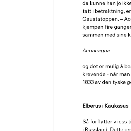
da kunne han jo ikke
tatt i betraktning, e
Gaustatoppen. – Aco
kjempen fire ganger. 
sammen med sine kla
Aconcagua 
og det er mulig å be
krevende - når man 
1833 av den tyske g
Elberus i Kaukasus
Så forflytter vi oss 
i Russland. Dette om