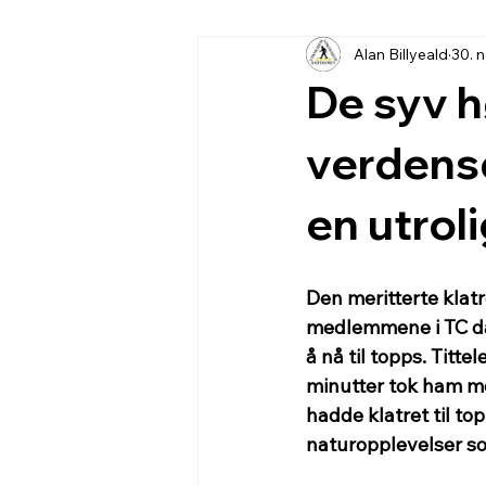
Alan Billyeald
30. 
De syv hø
verdensd
en utrol
Den meritterte klat
medlemmene i TC da
å nå til topps. Titte
minutter tok ham m
hadde klatret til to
naturopplevelser so