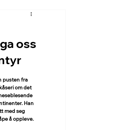
 ga oss
ntyr
 pusten fra 
åseri om det 
45 heseblesende 
tinenter. Han 
tt med seg 
åpe å oppleve. 