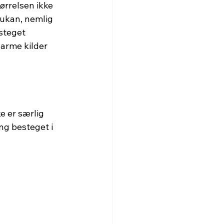
ørrelsen ikke 
jukan, nemlig 
steget 
varme kilder 
e er særlig 
ng besteget i 