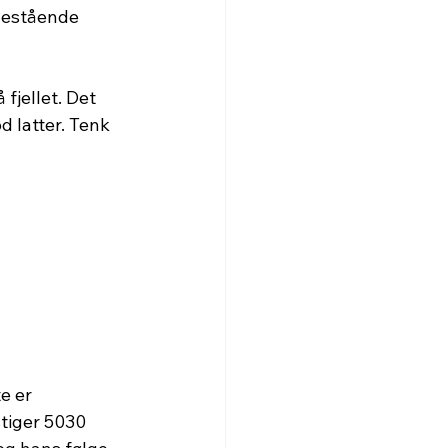
nestående 
jellet. Det 
d latter. Tenk 
e er 
tiger 5030 