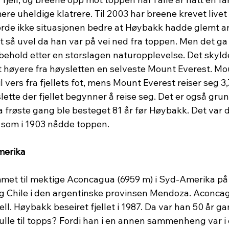
re uheldige klatrere. Til 2003 har breene krevet livet 
jorde ikke situasjonen bedre at Høybakk hadde glemt a
 så uvel da han var på vei ned fra toppen. Men det ga 
behold etter en storslagen naturopplevelse. Det skyld
ngt høyere fra høysletten en selveste Mount Everest. M
il vers fra fjellets fot, mens Mount Everest reiser seg 3
ette der fjellet begynner å reise seg. Det er også grunn
ska frøste gang ble besteget 81 år før Høybakk. Det va
om i 1903 nådde toppen. 
merika
mmet til mektige Aconcagua (6959 m) i Syd-Amerika på
 Chile i den argentinske provinsen Mendoza. Aconcag
ll. Høybakk beseiret fjellet i 1987. Da var han 50 år g
kulle til topps? Fordi han i en annen sammenheng var i