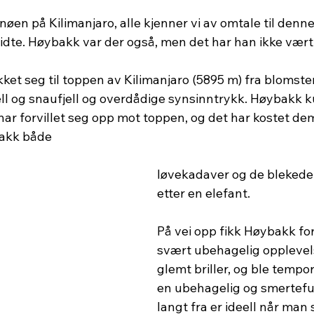
snøen på Kilimanjaro, alle kjenner vi av omtale til denne
midte. Høybakk var der også, men det har han ikke vært
et seg til toppen av Kilimanjaro (5895 m) fra blomster
ell og snaufjell og overdådige synsinntrykk. Høybakk k
ar forvillet seg opp mot toppen, og det har kostet dem 
akk både 
løvekadaver og de blekede
etter en elefant. 
På vei opp fikk Høybakk for
svært ubehagelig opplevel
glemt briller, og ble tempo
en ubehagelig og smerteful
langt fra er ideell når man 