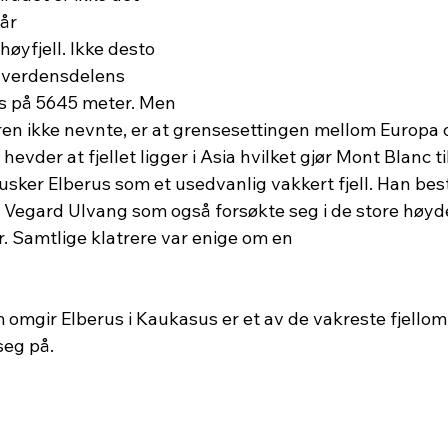
år 
høyfjell. Ikke desto 
r verdensdelens 
us på 5645 meter. Men 
en ikke nevnte, er at grensesettingen mellom Europa o
hevder at fjellet ligger i Asia hvilket gjør Mont Blanc t
sker Elberus som et usedvanlig vakkert fjell. Han best
gard Ulvang som også forsøkte seg i de store høyder
r. Samtlige klatrere var enige om en 
m omgir Elberus i Kaukasus er et av de vakreste fjello
eg på. 