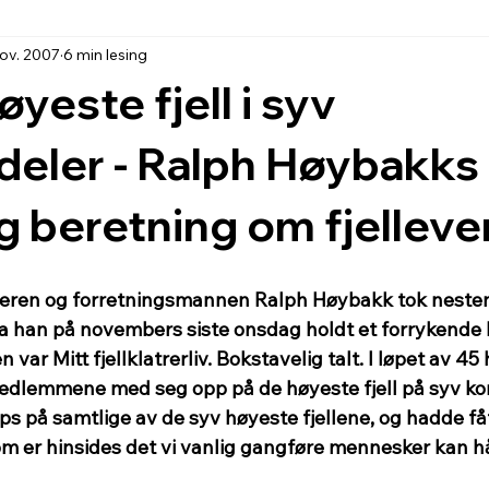
nov. 2007
6 min lesing
yeste fjell i syv
eler - Ralph Høybakks
ig beretning om fjelleve
reren og forretningsmannen Ralph Høybakk tok nesten
 han på novembers siste onsdag holdt et forrykende k
len var Mitt fjellklatrerliv. Bokstavelig talt. I løpet av 
edlemmene med seg opp på de høyeste fjell på syv kon
pps på samtlige av de syv høyeste fjellene, og hadde få
m er hinsides det vi vanlig gangføre mennesker kan h