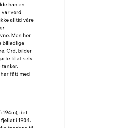
dde han en 
 var verd 
ke alltid våre 
er 
evne. Men her 
billedlige 
e. Ord, bilder 
rte til at selv 
 tanker. 
har fått med 
.194m), det 
ellet i 1984. 
lig tendens til 