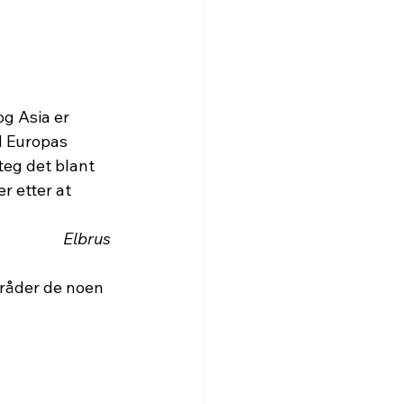
g Asia er 
il Europas 
eg det blant 
 etter at 
                                                                                                                                                                           Elbrus
mråder de noen 