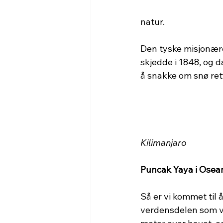
natur. 
Den tyske misjonære
skjedde i 1848, og d
å snakke om snø ret
Kilimanjaro
Puncak Yaya i Osea
Så er vi kommet til 
verdensdelen som vi 