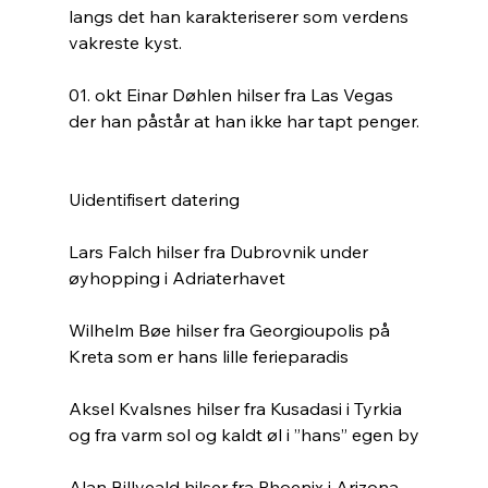
langs det han karakteriserer som verdens 
vakreste kyst.
01. okt Einar Døhlen hilser fra Las Vegas 
der han påstår at han ikke har tapt penger.
Uidentifisert datering
Lars Falch hilser fra Dubrovnik under 
øyhopping i Adriaterhavet
Wilhelm Bøe hilser fra Georgioupolis på 
Kreta som er hans lille ferieparadis
Aksel Kvalsnes hilser fra Kusadasi i Tyrkia 
og fra varm sol og kaldt øl i ”hans” egen by
Alan Billyeald hilser fra Phoenix i Arizona. 