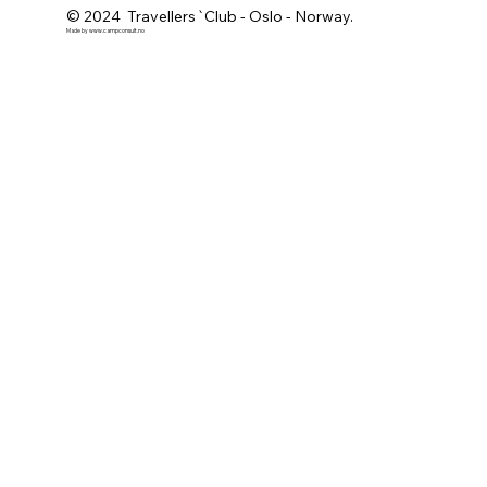
© 2024 Travellers`Club - Oslo - Norway.
Made by
www.campconsult.no