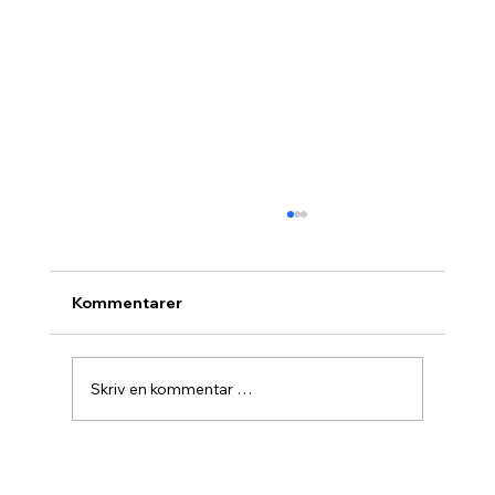
Kommentarer
Skriv en kommentar …
Agurknytt fra Pau og Oslo