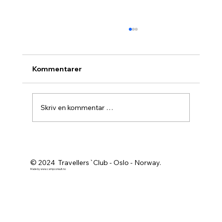
Kommentarer
Skriv en kommentar …
Agurknytt fra Pau og Oslo
© 2024 Travellers`Club - Oslo - Norway.
Made by
www.campconsult.no