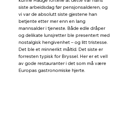
kunne Hauge fortelle at dette var hans 
siste arbeidsdag før pensjonsalderen, og 
vi var de absolutt siste gjestene han 
betjente etter mer enn en lang 
mannsalder i tjeneste. Både edle dråper 
og delikate lunsjretter ble presentert med 
nostalgisk hengivenhet – og litt tristesse. 
Det ble et minnerikt måltid. Det siste er 
forresten typisk for Bryssel. Her er et vell 
av gode restauranter i det som må være 
Europas gastronomiske hjerte. 