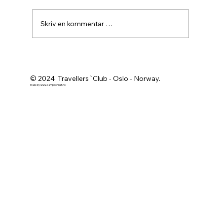
Skriv en kommentar …
Agurknytt fra Pau og Oslo
© 2024 Travellers`Club - Oslo - Norway.
Made by
www.campconsult.no