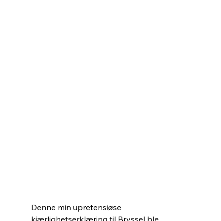
Denne min upretensiøse 
kjærlighetserklæring til Bryssel ble 