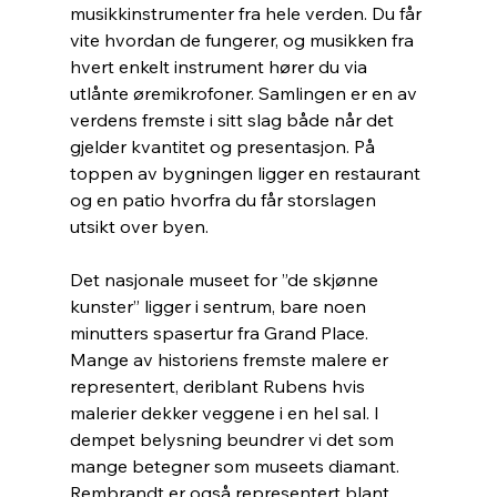
musikkinstrumenter fra hele verden. Du får 
vite hvordan de fungerer, og musikken fra 
hvert enkelt instrument hører du via 
utlånte øremikrofoner. Samlingen er en av 
verdens fremste i sitt slag både når det 
gjelder kvantitet og presentasjon. På 
toppen av bygningen ligger en restaurant 
og en patio hvorfra du får storslagen 
utsikt over byen.
Det nasjonale museet for ”de skjønne 
kunster” ligger i sentrum, bare noen 
minutters spasertur fra Grand Place. 
Mange av historiens fremste malere er 
representert, deriblant Rubens hvis 
malerier dekker veggene i en hel sal. I 
dempet belysning beundrer vi det som 
mange betegner som museets diamant. 
Rembrandt er også representert blant 