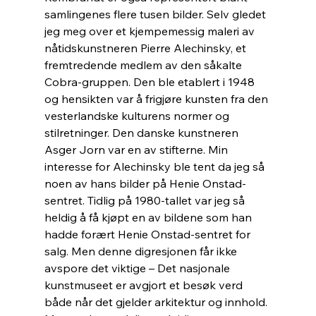
samlingenes flere tusen bilder. Selv gledet 
jeg meg over et kjempemessig maleri av 
nåtidskunstneren Pierre Alechinsky, et 
fremtredende medlem av den såkalte 
Cobra-gruppen. Den ble etablert i 1948 
og hensikten var å frigjøre kunsten fra den 
vesterlandske kulturens normer og 
stilretninger. Den danske kunstneren 
Asger Jorn var en av stifterne. Min 
interesse for Alechinsky ble tent da jeg så 
noen av hans bilder på Henie Onstad-
sentret. Tidlig på 1980-tallet var jeg så 
heldig å få kjøpt en av bildene som han 
hadde forært Henie Onstad-sentret for 
salg. Men denne digresjonen får ikke 
avspore det viktige – Det nasjonale 
kunstmuseet er avgjort et besøk verd 
både når det gjelder arkitektur og innhold. 