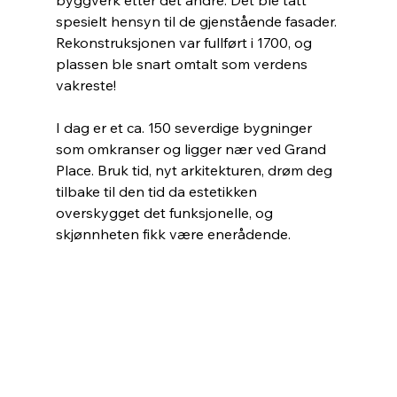
byggverk etter det andre. Det ble tatt 
spesielt hensyn til de gjenstående fasader. 
Rekonstruksjonen var fullført i 1700, og 
plassen ble snart omtalt som verdens 
vakreste!
I dag er et ca. 150 severdige bygninger 
som omkranser og ligger nær ved Grand 
Place. Bruk tid, nyt arkitekturen, drøm deg 
tilbake til den tid da estetikken 
overskygget det funksjonelle, og 
skjønnheten fikk være enerådende. 