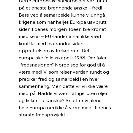
Dette europeiske samarbeidet var tuftet 
på et eneste brennende ønske – fred! 
Bare ved å samarbeide kunne vi unngå 
krigene som har herjet Europa uavbrutt 
siden tidenes morgen. Ideen ble kronet 
med seier – EU-landene har ikke vært i 
konflikt med hverandre siden 
opprettelsen av forløperen, Det 
europeiske fellesskapet i 1958. Der føler 
”fredsnasjonen” Norge seg for god til å 
være med! Vi som reiser verden rundt og 
prediker fred og samarbeid i en hver 
sammenheng. Men dette vil vi ikke være 
med på. Hadde vi vært fattige, uten oljen 
og fisken, ja kanskje? Snart er vi alene i 
hele Europa om ikke å være med i tidenes 
største fredsprosjekt.