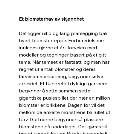
Et blomsterhav av skjønnhet
Det ligger nitid og lang planlegging bak 
hvert blomsterteppe. Forberedelsene 
innledes gjerne et år i forveien med 
modeller og tegninger basert på et gitt 
tema. Når temaet er fastsatt, og man har 
regnet ut antall blomster og deres 
farvesammensetning, begynner selve 
arbeidet. Et hundretall dyktige gartnere 
begynner å sette sammen sette 
gigantiske puslespillet der nær en million 
blomster er brikkene. Dagen før vil det 
mellom de enkelte mønstrene bli rullet ut 
torv. Gartnerne begynner så plassere 
blomstene på underlaget. Det gjøres så 
tett at vinde ikke kan få tak i hver enkelt 