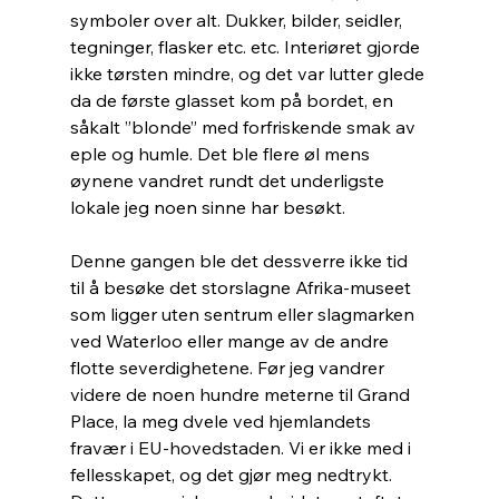
symboler over alt. Dukker, bilder, seidler, 
tegninger, flasker etc. etc. Interiøret gjorde 
ikke tørsten mindre, og det var lutter glede 
da de første glasset kom på bordet, en 
såkalt ”blonde” med forfriskende smak av 
eple og humle. Det ble flere øl mens 
øynene vandret rundt det underligste 
lokale jeg noen sinne har besøkt. 
Denne gangen ble det dessverre ikke tid 
til å besøke det storslagne Afrika-museet 
som ligger uten sentrum eller slagmarken 
ved Waterloo eller mange av de andre 
flotte severdighetene. Før jeg vandrer 
videre de noen hundre meterne til Grand 
Place, la meg dvele ved hjemlandets 
fravær i EU-hovedstaden. Vi er ikke med i 
fellesskapet, og det gjør meg nedtrykt. 