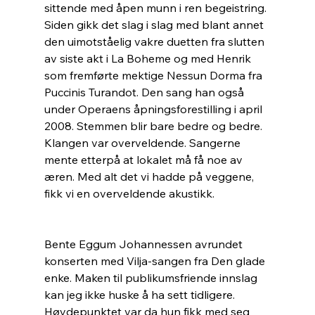
sittende med åpen munn i ren begeistring. 
Siden gikk det slag i slag med blant annet 
den uimotståelig vakre duetten fra slutten 
av siste akt i La Boheme og med Henrik 
som fremførte mektige Nessun Dorma fra 
Puccinis Turandot. Den sang han også 
under Operaens åpningsforestilling i april 
2008. Stemmen blir bare bedre og bedre. 
Klangen var overveldende. Sangerne 
mente etterpå at lokalet må få noe av 
æren. Med alt det vi hadde på veggene, 
fikk vi en overveldende akustikk. 
Bente Eggum Johannessen avrundet 
konserten med Vilja-sangen fra Den glade 
enke. Maken til publikumsfriende innslag 
kan jeg ikke huske å ha sett tidligere. 
Høydepunktet var da hun fikk med seg 