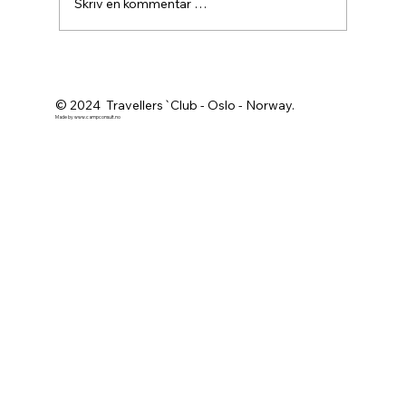
Skriv en kommentar …
Agurknytt fra Pau og Oslo
© 2024 Travellers`Club - Oslo - Norway.
Made by
www.campconsult.no