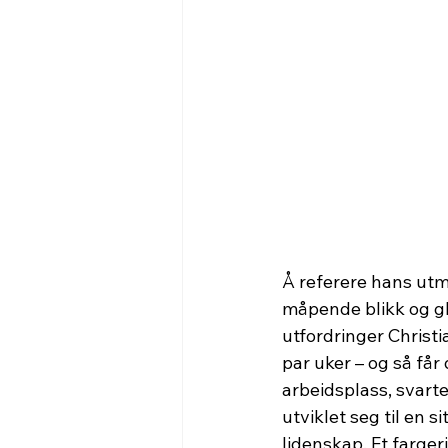
Å referere hans utm
måpende blikk og gle
utfordringer Christi
par uker – og så får
arbeidsplass, svarte
utviklet seg til en s
lidenskap. Et farger