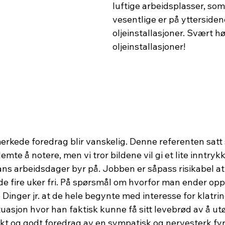
luftige arbeidsplasser, som 
vesentlige er på yttersiden
oljeinstallasjoner. Svært h
oljeinstallasjoner!
erkede foredrag blir vanskelig. Denne referenten satt 
mte å notere, men vi tror bildene vil gi et lite inntrykk
ans arbeidsdager byr på. Jobben er såpass risikabel at 
 de fire uker fri. På spørsmål om hvorfor man ender opp 
 Dinger jr. at de hele begynte med interesse for klatrin
ituasjon hvor han faktisk kunne få sitt levebrød av å utø
ikt og godt foredrag av en sympatisk og nervesterk fyr