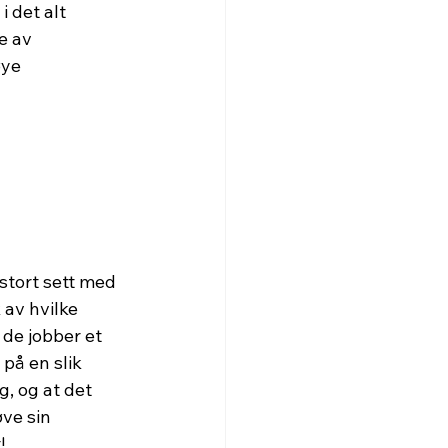
i det alt 
e av 
øye 
stort sett med 
 av hvilke 
de jobber et 
på en slik 
g, og at det 
ve sin 
!