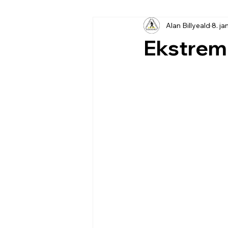
Alan Billyeald
8. ja
Ekstremk