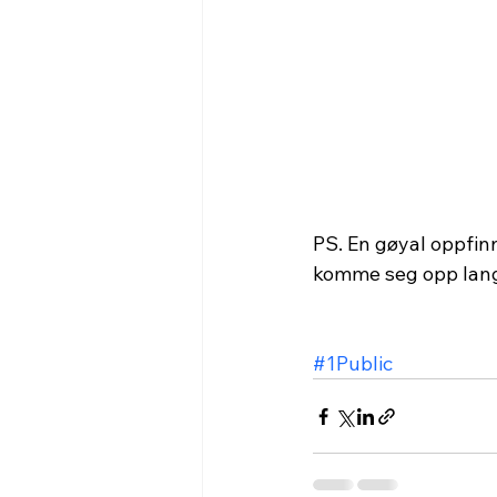
PS. En gøyal oppfinn
komme seg opp lang
#1Public