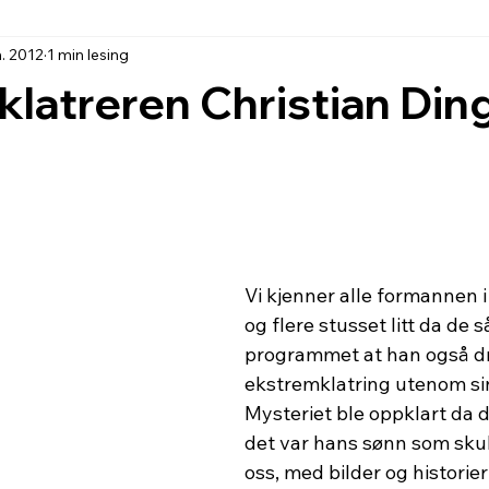
n. 2012
1 min lesing
latreren Christian Din
Vi kjenner alle formannen 
og flere stusset litt da de s
programmet at han også d
ekstremklatring utenom sin
Mysteriet ble oppklart da d
det var hans sønn som sku
oss, med bilder og historier 