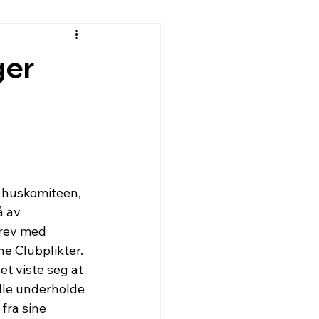
ger
i huskomiteen, 
å av 
rev med 
e Clubplikter. 
et viste seg at 
lle underholde 
fra sine 