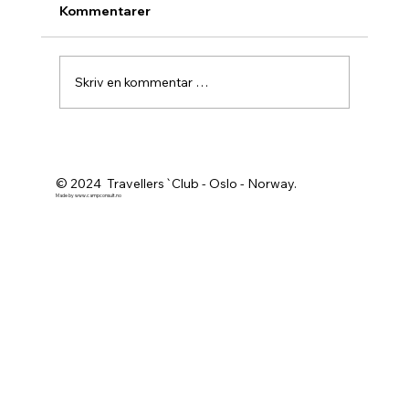
Kommentarer
Skriv en kommentar …
Agurknytt fra Pau og Oslo
© 2024 Travellers`Club - Oslo - Norway.
Made by
www.campconsult.no