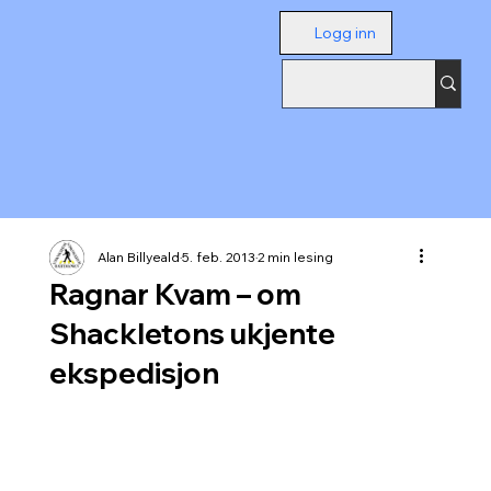
Logg inn
Alan Billyeald
5. feb. 2013
2 min lesing
Ragnar Kvam – om
Shackletons ukjente
ekspedisjon