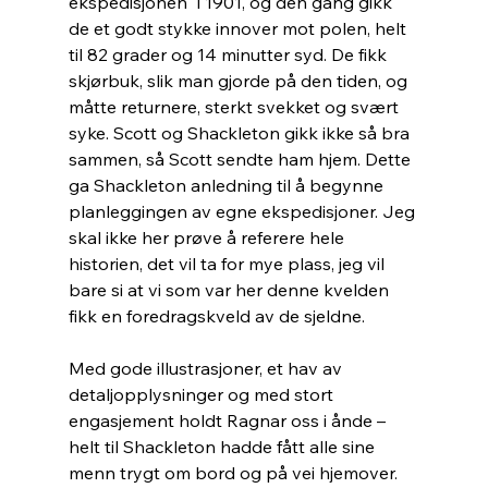
ekspedisjonen" i 1901, og den gang gikk 
de et godt stykke innover mot polen, helt 
til 82 grader og 14 minutter syd. De fikk 
skjørbuk, slik man gjorde på den tiden, og 
måtte returnere, sterkt svekket og svært 
syke. Scott og Shackleton gikk ikke så bra 
sammen, så Scott sendte ham hjem. Dette 
ga Shackleton anledning til å begynne 
planleggingen av egne ekspedisjoner. Jeg 
skal ikke her prøve å referere hele 
historien, det vil ta for mye plass, jeg vil 
bare si at vi som var her denne kvelden 
fikk en foredragskveld av de sjeldne.
Med gode illustrasjoner, et hav av 
detaljopplysninger og med stort 
engasjement holdt Ragnar oss i ånde – 
helt til Shackleton hadde fått alle sine 
menn trygt om bord og på vei hjemover. 