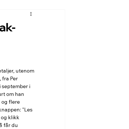
ak-
etaljer, utenom 
fra Per 
i september i 
purt om han 
 og flere 
 knappen: "Les 
 og klikk 
å får du 