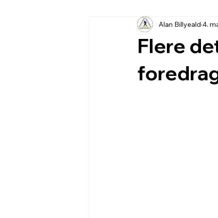
Alan Billyeald
4. m
Flere de
foredra