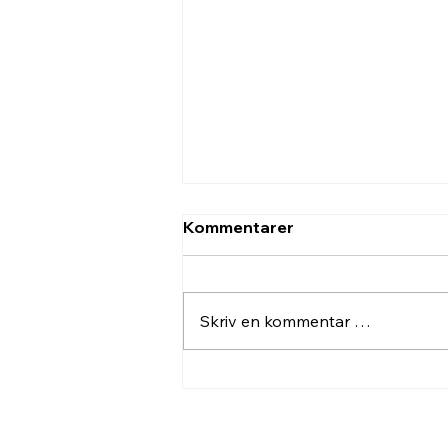
Kommentarer
Skriv en kommentar …
Modums Ansikter – en
dagstur med kunst og
kultur.