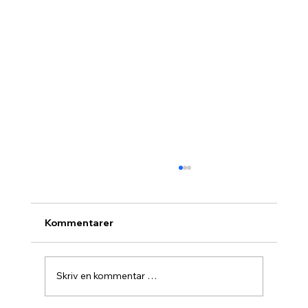
Kommentarer
Skriv en kommentar …
Agurknytt fra Pau og Oslo