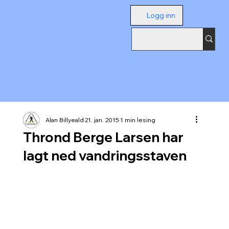
Logg inn
Alan Billyeald
21. jan. 2015
1 min lesing
Thrond Berge Larsen har
lagt ned vandringsstaven