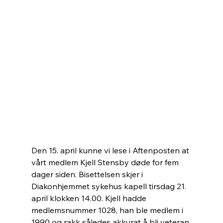
Den 15. april kunne vi lese i Aftenposten at 
vårt medlem Kjell Stensby døde for fem 
dager siden. Bisettelsen skjer i 
Diakonhjemmet sykehus kapell tirsdag 21. 
april klokken 14.00. Kjell hadde 
medlemsnummer 1028, han ble medlem i 
1990 og rakk således akkurat å bli veteran 