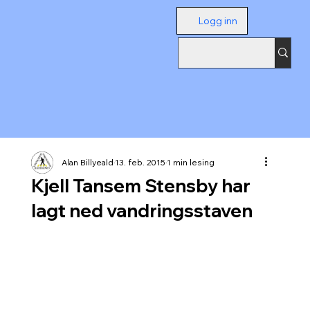
Logg inn
Alan Billyeald
13. feb. 2015
1 min lesing
Kjell Tansem Stensby har
lagt ned vandringsstaven