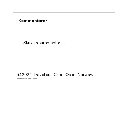
Kommentarer
Skriv en kommentar …
Agurknytt fra Pau og Oslo
© 2024 Travellers`Club - Oslo - Norway.
Made by
www.campconsult.no