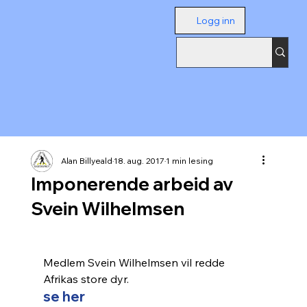
Logg inn
Alan Billyeald
18. aug. 2017
1 min lesing
Imponerende arbeid av
Svein Wilhelmsen
Medlem Svein Wilhelmsen vil redde 
Afrikas store dyr.
se her