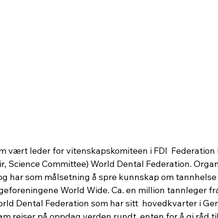
am vært leder for vitenskapskomiteen i FDI  Federation
air, Science Committee) World Dental Federation. Organ
00 og har som målsetning å spre kunnskap om tannhelse 
geforeningene World Wide. Ca. en million tannleger fra
ld Dental Federation som har sitt  hovedkvarter i Gen
am reiser på oppdag verden rundt, enten for å gi råd ti