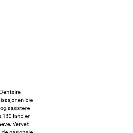
 Dentaire 
isasjonen ble 
og assistere 
 130 land er 
eve. Vervet 
l de nasjonale 