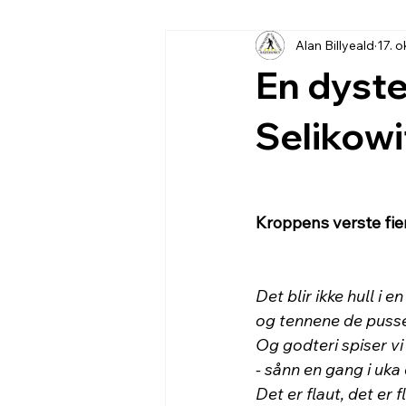
Alan Billyeald
17. o
En dyste
Selikowi
Kroppens verste fien
Det blir ikke hull i e
og tennene de pusser
Og godteri spiser vi 
- sånn en gang i uka 
Det er flaut, det er fl