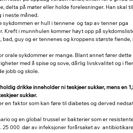
 delta på møter eller holde forelesninger. Han skal til
g i neste måned.
. Kreft i munnhulen kommer høyt opp på sykdomslist
g, bad, guy og er tennenes og kroppens største fiende,
igheter med å spise og sove, dårlig livskvalitet og i flere 
e jobb og skole.
holdig drikke inneholder ni teskjeer sukker, mens en 1,5
teskjeer sukker.
r en faktor som kan føre til diabetes og derved nedsatt
rio og en global trussel er bakterier som er resistente
. 25 000  dør av infeksjoner forårsaket av  antibiotikar