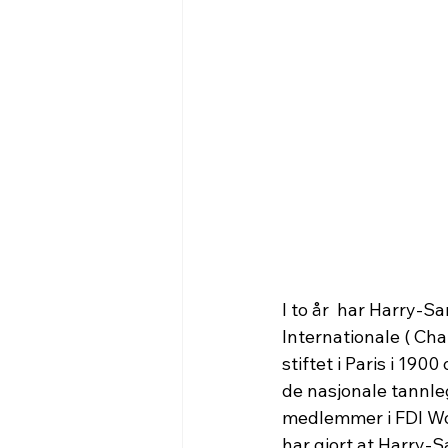
I to år  har Harry-S
Internationale ( Ch
stiftet i Paris i 19
de nasjonale tannle
medlemmer i FDI Wor
har gjort at Harry-S