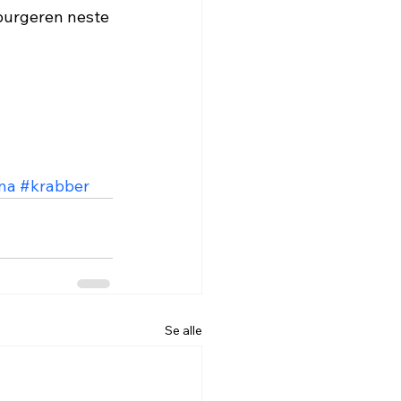
burgeren neste 
na
#krabber
Se alle