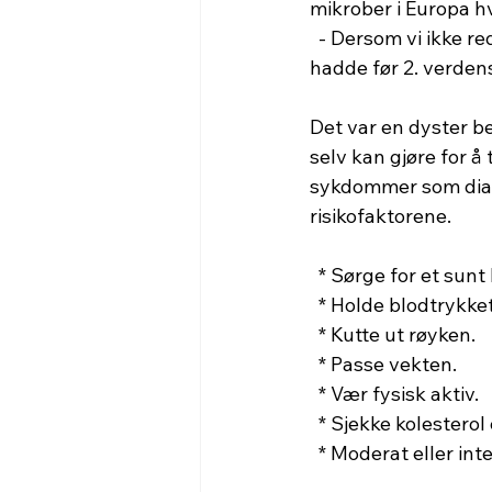
mikrober i Europa h
  - Dersom vi ikke reduserer bruke av antibiotika  vil vi bringes tilbake til helsevesenet vi 
hadde før 2. verden
Det var en dyster be
selv kan gjøre for 
sykdommer som diab
risikofaktorene.
  * Sørge for et sunt
  * Holde blodtrykket
  * Kutte ut røyken.
  * Passe vekten.
  * Vær fysisk aktiv.
  * Sjekke kolestero
  * Moderat eller in