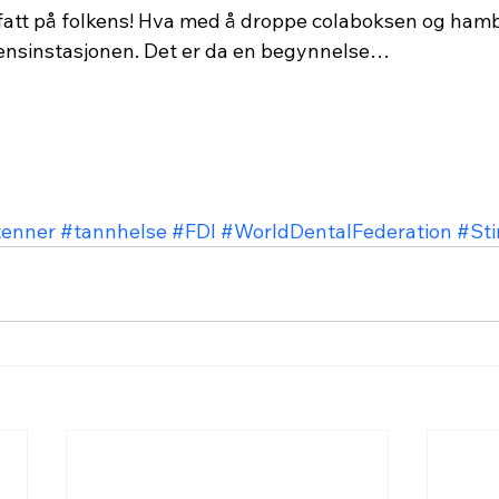
 fatt på folkens! Hva med å droppe colaboksen og ham
ensinstasjonen. Det er da en begynnelse…
tenner
#tannhelse
#FDI
#WorldDentalFederation
#Sti