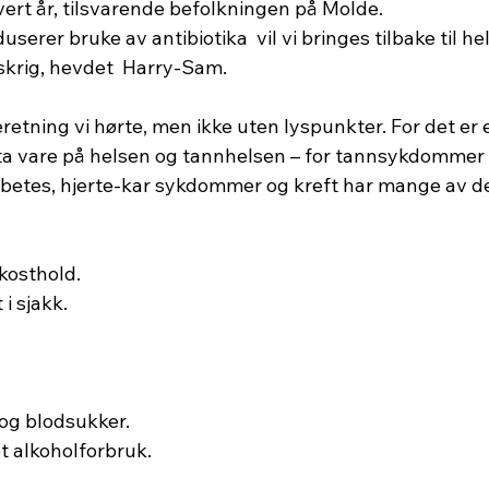
vert år, tilsvarende befolkningen på Molde.
skrig, hevdet  Harry-Sam.
retning vi hørte, men ikke uten lyspunkter. For det er e
å ta vare på helsen og tannhelsen – for tannsykdommer
etes, hjerte-kar sykdommer og kreft har mange av 
 kosthold.
 i sjakk.
l og blodsukker.
tet alkoholforbruk.