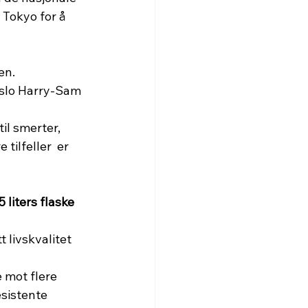
 Tokyo for å 
en.
 slo Harry-Sam 
tilfeller  er 
 liters flaske 
 livskvalitet
 mot flere 
esistente 