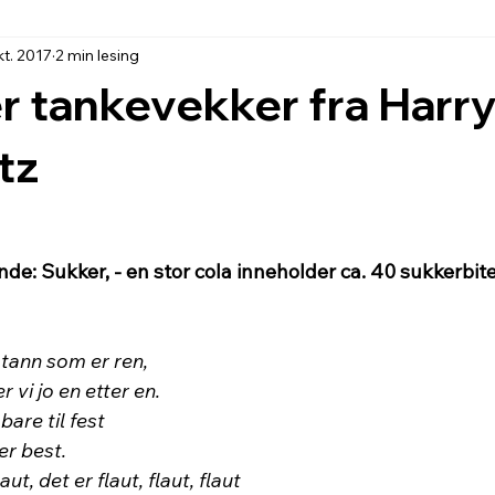
kt. 2017
2 min lesing
r tankevekker fra Harr
tz
de: Sukker, - en stor cola inneholder ca. 40 sukkerbite
n tann som er ren,
 vi jo en etter en.
bare til fest
er best.
aut, det er flaut, flaut, flaut