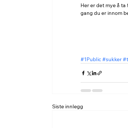
Her er det mye å ta
gang du er innom b
#1Public
#sukker
#
Siste innlegg