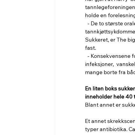
tannlegeforeningene,
holde en forelesnin
  - De to største orale sykdommen er hull i tennene  og tap av tenner pga  
tannkjøttsykdommer
Sukkeret, er The bi
fast.
  - Konsekvensene for orale sykdommer er mange. Blant annet fører dette til smerter, 
infeksjoner,  vanskel
mange borte fra båd
En liten boks sukker
inneholder hele 40 
Blant annet er sukke
Et annet skrekkscena
typer antibiotika. Ca