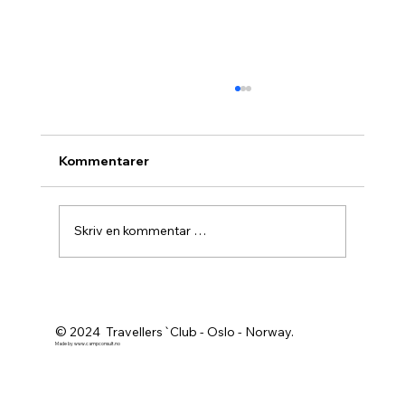
Kommentarer
Skriv en kommentar …
Agurknytt fra Pau og Oslo
© 2024 Travellers`Club - Oslo - Norway.
Made by
www.campconsult.no