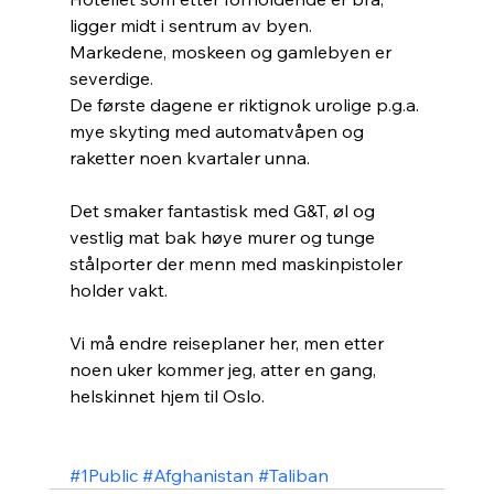
ligger midt i sentrum av byen. 
Markedene, moskeen og gamlebyen er 
severdige.
De første dagene er riktignok urolige p.g.a. 
mye skyting med automatvåpen og 
raketter noen kvartaler unna.
Det smaker fantastisk med G&T, øl og 
vestlig mat bak høye murer og tunge 
stålporter der menn med maskinpistoler 
holder vakt.
Vi må endre reiseplaner her, men etter 
noen uker kommer jeg, atter en gang, 
helskinnet hjem til Oslo.
#1Public
#Afghanistan
#Taliban