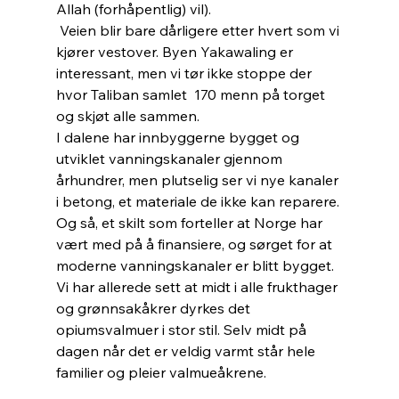
Allah (forhåpentlig) vil).  
 Veien blir bare dårligere etter hvert som vi 
kjører vestover. Byen Yakawaling er 
interessant, men vi tør ikke stoppe der 
hvor Taliban samlet  170 menn på torget 
og skjøt alle sammen.
I dalene har innbyggerne bygget og 
utviklet vanningskanaler gjennom 
århundrer, men plutselig ser vi nye kanaler 
i betong, et materiale de ikke kan reparere.
Og så, et skilt som forteller at Norge har 
vært med på å finansiere, og sørget for at 
moderne vanningskanaler er blitt bygget. 
Vi har allerede sett at midt i alle frukthager 
og grønnsakåkrer dyrkes det 
opiumsvalmuer i stor stil. Selv midt på 
dagen når det er veldig varmt står hele 
familier og pleier valmueåkrene. 