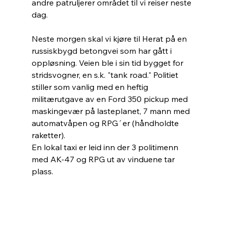
andre patruljerer området til vi reiser neste 
dag.
Neste morgen skal vi kjøre til Herat på en 
russiskbygd betongvei som har gått i 
oppløsning. Veien ble i sin tid bygget for 
stridsvogner, en s.k. "tank road." Politiet 
stiller som vanlig med en heftig 
militærutgave av en Ford 350 pickup med 
maskingevær på lasteplanet, 7 mann med 
automatvåpen og RPG´er (håndholdte 
raketter).
En lokal taxi er leid inn der 3 politimenn 
med AK-47 og RPG ut av vinduene tar 
plass.