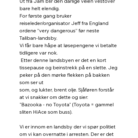
Ut fra Jam blir den dårlige veien vestover 
bare helt elendig.
For første gang bruker 
reiseleder/organisator Jeff fra England 
ordene ”very dangerous” før neste 
Taliban-landsby. 
Vi får bare håpe at løsepengene vi betalte 
tidligere var nok.
 Etter denne landsbyen er det en kort 
tissepause og beinstrekk på en slette. Jeg 
peker på den mørke flekken på bakken 
som ser ut 
som, og lukter, brent olje. Sjåføren forstår 
at vi snakker om dette og sier:
"Bazooka - no Toyota" (Toyota = gammel 
sliten HiAce som buss).
Vi er innom en landsby der vi spør politiet 
om vi kan overnatte i arresten. Der er det 