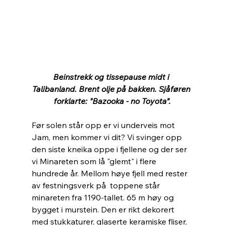
Beinstrekk og tissepause midt i 
Talibanland. Brent olje på bakken. Sjåføren 
forklarte: "Bazooka - no Toyota”.
Før solen står opp er vi underveis mot 
Jam, men kommer vi dit? Vi svinger opp 
den siste kneika oppe i fjellene og der ser 
vi Minareten som lå "glemt" i flere 
hundrede år. Mellom høye fjell med rester 
av festningsverk på  toppene står 
minareten fra 1190-tallet. 65 m høy og 
bygget i murstein. Den er rikt dekorert 
med stukkaturer, glaserte keramiske fliser, 