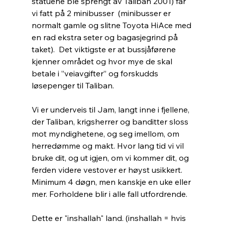
statuene ble sprengt av Taliban 2001) får 
vi fatt på 2 minibusser  (minibusser er 
normalt gamle og slitne Toyota HiAce med 
en rad ekstra seter og bagasjegrind på 
taket).  Det viktigste er at bussjåførene 
kjenner området og hvor mye de skal 
betale i ”veiavgifter” og forskudds 
løsepenger til Taliban.
Vi er underveis til Jam, langt inne i fjellene, 
der Taliban, krigsherrer og banditter sloss 
mot myndighetene, og seg imellom, om 
herredømme og makt. Hvor lang tid vi vil 
bruke dit, og ut igjen, om vi kommer dit, og 
ferden videre vestover er høyst usikkert. 
Minimum 4 døgn, men kanskje en uke eller 
mer. Forholdene blir i alle fall utfordrende.
Dette er "inshallah" land. (inshallah = hvis 