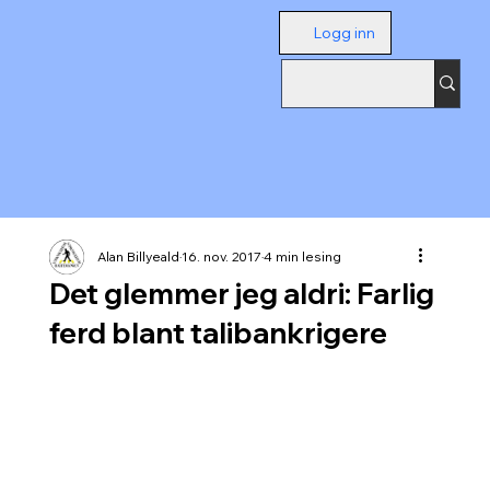
Logg inn
Alan Billyeald
16. nov. 2017
4 min lesing
Det glemmer jeg aldri: Farlig
ferd blant talibankrigere