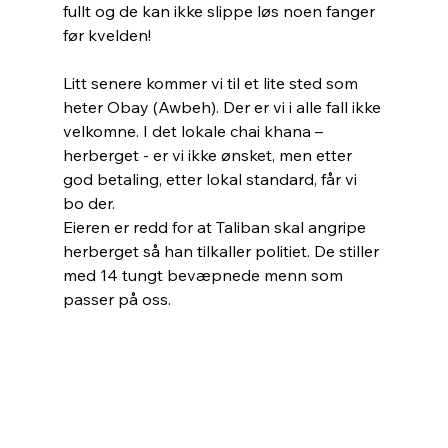
fullt og de kan ikke slippe løs noen fanger 
før kvelden!
Litt senere kommer vi til et lite sted som 
heter Obay (Awbeh). Der er vi i alle fall ikke 
velkomne. I det lokale chai khana – 
herberget - er vi ikke ønsket, men etter 
god betaling, etter lokal standard, får vi 
bo der. 
Eieren er redd for at Taliban skal angripe 
herberget så han tilkaller politiet. De stiller 
med 14 tungt bevæpnede menn som 
passer på oss.