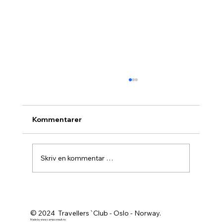
Kommentarer
Skriv en kommentar …
Agurknytt fra Pau og Oslo
© 2024 Travellers`Club - Oslo - Norway.
Made by
www.campconsult.no