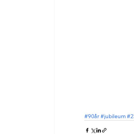
#90år
#jubileum
#2