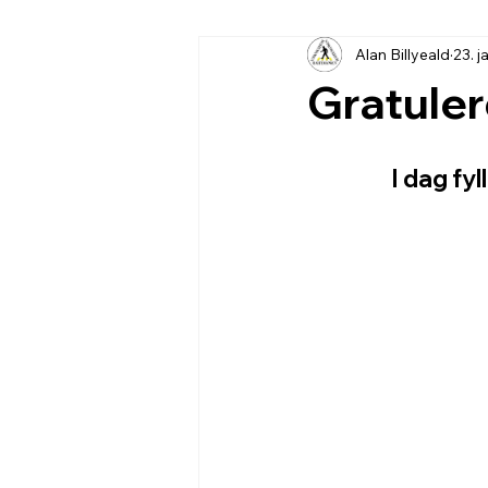
Alan Billyeald
23. j
Gratule
I dag fy