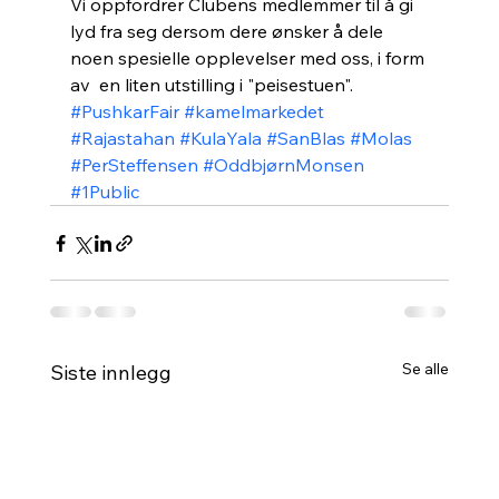
Vi oppfordrer Clubens medlemmer til å gi 
lyd fra seg dersom dere ønsker å dele 
noen spesielle opplevelser med oss, i form 
av  en liten utstilling i "peisestuen".
#PushkarFair
#kamelmarkedet
#Rajastahan
#KulaYala
#SanBlas
#Molas
#PerSteffensen
#OddbjørnMonsen
#1Public
Se alle
Siste innlegg