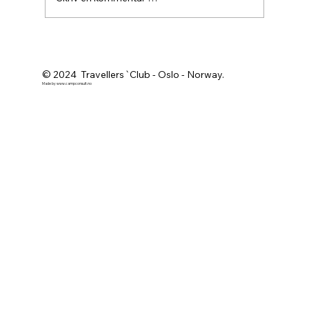
Agurknytt fra Pau og Oslo
© 2024 Travellers`Club - Oslo - Norway.
Made by
www.campconsult.no