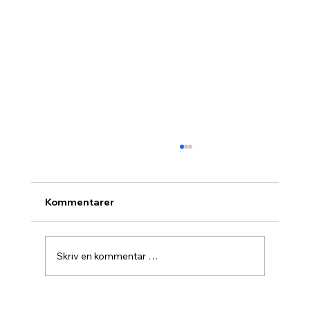
Kommentarer
Skriv en kommentar …
Agurknytt fra Pau og Oslo