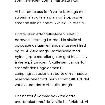
sommerfreden uten å måtte stå i kø?
Vi bestemte oss for å være kjerringa mot 
strømmen og la en plan for å oppsøke 
stedene alle de andre ikke skulle reise til. 
Første uken etter fellesferien rullet vi 
nordvest i retning Lærdal. Nå skulle vi 
oppdage de gamle handelshusene i fred 
og ro. Å kjøre langs Lærdalselva med 
nyinnkjøpte moreller ga en god følelse av 
å være på tur igjen. Skuffelsen var derfor 
stor når den unge damen i 
campingresepsjonen spurte om vi hadde 
reservasjoner fordi her var det fullt. Uff, det 
var akkurat dette vi skulle unngå. 
Det hastet å komme vekk fra dette 
overbooket område, vi ville ha feriefred. Vi 