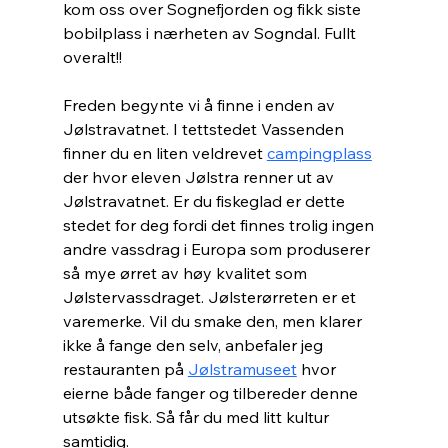
kom oss over Sognefjorden og fikk siste 
bobilplass i nærheten av Sogndal. Fullt 
overalt!! 
Freden begynte vi å finne i enden av 
Jølstravatnet. I tettstedet Vassenden 
finner du en liten veldrevet 
campingplass
der hvor eleven Jølstra renner ut av 
Jølstravatnet. Er du fiskeglad er dette 
stedet for deg fordi d
et finnes trolig ingen 
andre vassdrag i Europa som produserer 
så mye ørret av høy kvalitet som 
Jølstervassdraget. Jølsterørreten er et 
varemerke. Vil du smake den, men klarer 
ikke å fange den selv, anbefaler jeg 
restauranten på 
Jølstramuseet
 hvor 
eierne både fanger og tilbereder denne 
utsøkte fisk. Så får du med litt kultur 
samtidig.