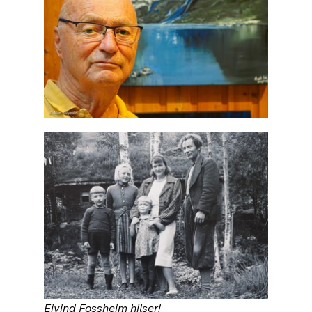
Eivind Fossheim hilser!                                      