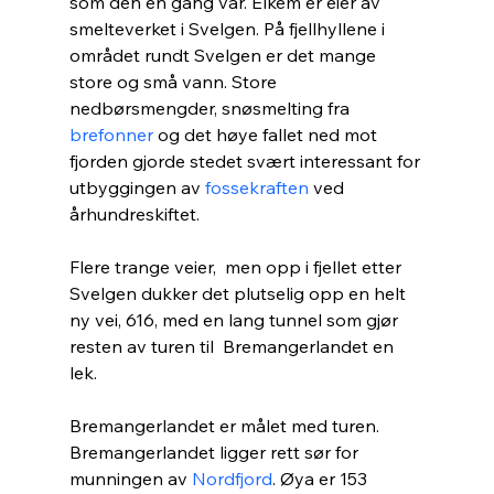
som den en gang var. Elkem er eier av 
smelteverket i Svelgen. På fjellhyllene i 
området rundt Svelgen er det mange 
store og små vann. Store 
nedbørsmengder, snøsmelting fra 
brefonner
 og det høye fallet ned mot 
fjorden gjorde stedet svært interessant for 
utbyggingen av 
fossekraften
 ved 
århundreskiftet.
Flere trange veier,  men opp i fjellet etter 
Svelgen dukker det plutselig opp en helt 
ny vei, 616, med en lang tunnel som gjør 
resten av turen til  Bremangerlandet en 
lek. 
Bremangerlandet er målet med turen. 
Bremangerlandet ligger rett sør for 
munningen av 
Nordfjord
. Øya er 153 