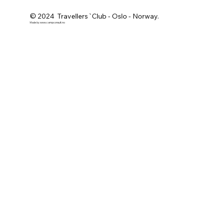
© 2024 Travellers`Club - Oslo - Norway.
Made by
www.campconsult.no