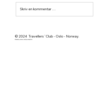
Skriv en kommentar …
Agurknytt fra Pau og Oslo
© 2024 Travellers`Club - Oslo - Norway.
Made by
www.campconsult.no