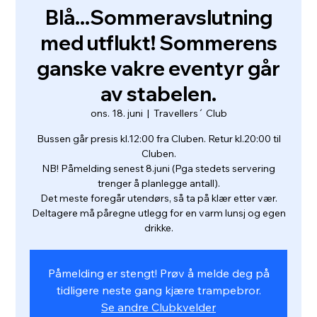
Blå...Sommeravslutning
med utflukt! Sommerens
ganske vakre eventyr går
av stabelen.
ons. 18. juni
  |  
Travellers´ Club
Bussen går presis kl.12:00 fra Cluben. Retur kl.20:00 til
Cluben.
NB! Påmelding senest 8.juni (Pga stedets servering
trenger å planlegge antall).
Det meste foregår utendørs, så ta på klær etter vær.
Deltagere må påregne utlegg for en varm lunsj og egen
drikke.
Påmelding er stengt! Prøv å melde deg på
tidligere neste gang kjære trampebror.
Se andre Clubkvelder