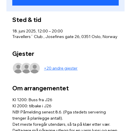
Sted & tid
18. juni 2025, 12:00 – 20:00
Travellers´ Club , Josefines gate 26, 0351 Oslo, Norway
Gjester
+20 andre gjester
Om arrangementet
Kl 1200: Buss fra J26
Kl 2000: tilbake i J26
NB! Påmelding senest 8.6. (Pga stedets servering 
trenger å planlegge antall).
Det meste foregår utendørs, så ta på klær etter vær.
Deltagere må påregne utlegg for en varm lunsj og egen 