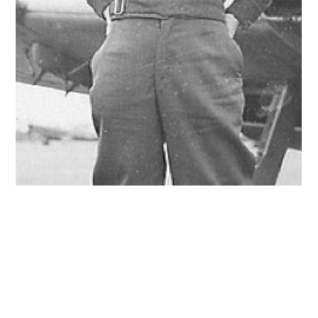
Alan Billyeald
3. sep. 2019
3 min lesing
Trygve Woxen har lagt ned
Vandringsstaven.