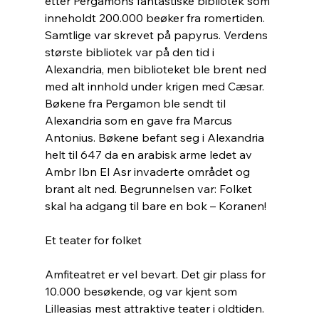
etter Pergamons fantastiske bibliotek som 
inneholdt 200.000 beøker fra romertiden. 
Samtlige var skrevet på papyrus. Verdens 
største bibliotek var på den tid i 
Alexandria, men biblioteket ble brent ned 
med alt innhold under krigen med Cæsar. 
Bøkene fra Pergamon ble sendt til 
Alexandria som en gave fra Marcus 
Antonius. Bøkene befant seg i Alexandria 
helt til 647 da en arabisk arme ledet av  
Ambr Ibn El Asr invaderte området og 
brant alt ned. Begrunnelsen var: Folket 
skal ha adgang til bare en bok – Koranen!  
Et teater for folket
Amfiteatret er vel bevart. Det gir plass for 
10.000 besøkende, og var kjent som 
Lilleasias mest attraktive teater i oldtiden. 