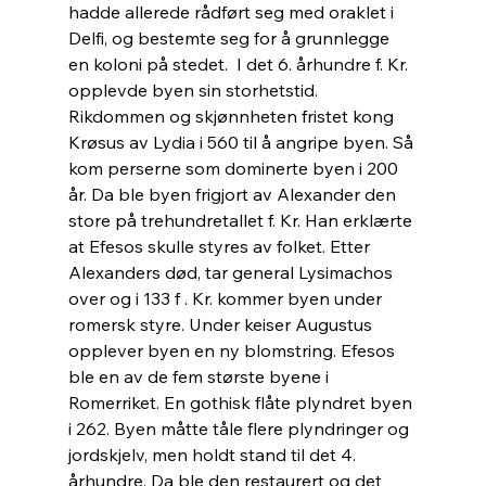
hadde allerede rådført seg med oraklet i 
Delfi, og bestemte seg for å grunnlegge 
en koloni på stedet.  I det 6. århundre f. Kr. 
opplevde byen sin storhetstid. 
Rikdommen og skjønnheten fristet kong 
Krøsus av Lydia i 560 til å angripe byen. Så 
kom perserne som dominerte byen i 200 
år. Da ble byen frigjort av Alexander den 
store på trehundretallet f. Kr. Han erklærte 
at Efesos skulle styres av folket. Etter 
Alexanders død, tar general Lysimachos 
over og i 133 f . Kr. kommer byen under 
romersk styre. Under keiser Augustus 
opplever byen en ny blomstring. Efesos 
ble en av de fem største byene i 
Romerriket. En gothisk flåte plyndret byen 
i 262. Byen måtte tåle flere plyndringer og 
jordskjelv, men holdt stand til det 4. 
århundre. Da ble den restaurert og det 