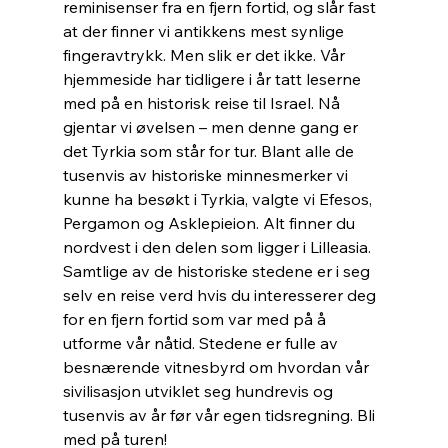
reminisenser fra en fjern fortid, og slår fast 
at der finner vi antikkens mest synlige 
fingeravtrykk. Men slik er det ikke. Vår 
hjemmeside har tidligere i år tatt leserne 
med på en historisk reise til Israel. Nå 
gjentar vi øvelsen – men denne gang er 
det Tyrkia som står for tur. Blant alle de 
tusenvis av historiske minnesmerker vi 
kunne ha besøkt i Tyrkia, valgte vi Efesos, 
Pergamon og Asklepieion. Alt finner du 
nordvest i den delen som ligger i Lilleasia. 
Samtlige av de historiske stedene er i seg 
selv en reise verd hvis du interesserer deg 
for en fjern fortid som var med på å 
utforme vår nåtid. Stedene er fulle av 
besnærende vitnesbyrd om hvordan vår 
sivilisasjon utviklet seg hundrevis og 
tusenvis av år før vår egen tidsregning. Bli 
med på turen!