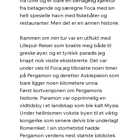
fra Izmir og er bare en behagelig kjøretur 
fra betagende og særegne Foca med sin 
helt spesielle havn med fiskebåter og 
restauranter. Men det er en annen historie.
Rammen om min tur var en utflukt med 
Lilleput-Reiser som brakte meg både til 
greske øyer, og et tyrkisk paradis jeg 
knapt nok visste eksistererte. Det var 
under veis til Foca jeg tilbrakte noen timer 
på Pergamon og deretter Asklepieion som 
bare ligger noen kilometere unna. 
Først kortversjonen om Pergamons 
histiorie. Paramon var opprinnelig en 
oldtidsby i et landskap som ble kalt Mysia. 
Under hellinismen vokste byen til et viktig 
kongerike som senere delvis ble underlagt 
Romerriket. I sin storhetstid hadde 
Pergamon verdens nest største bibliotek. 