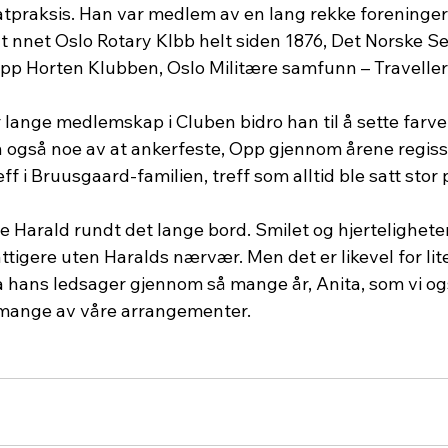
atpraksis. Han var medlem av en lang rekke foreninger
t nnet Oslo Rotary Klbb helt siden 1876, Det Norske Se
pp Horten Klubben, Oslo Militære samfunn – Traveller
r lange medlemskap i Cluben bidro han til å sette farve 
n også noe av at ankerfeste, Opp gjennom årene regiss
ff i Bruusgaard-familien, treff som alltid ble satt stor p
e Harald rundt det lange bord. Smilet og hjertelighete
attigere uten Haralds nærvær. Men det er likevel for lite
ra hans ledsager gjennom så mange år, Anita, som vi og
 mange av våre arrangementer.