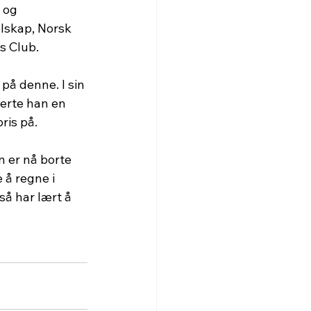
 og 
lskap, Norsk 
s Club.
på denne. I sin 
erte han en 
ris på.
n er nå borte 
 å regne i 
så har lært å 