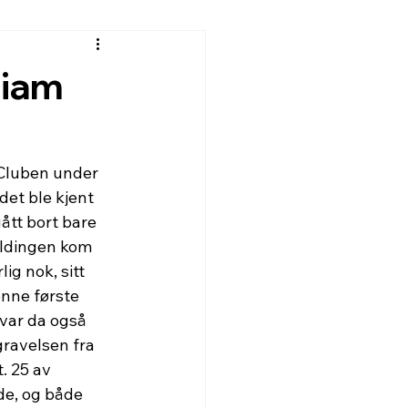
riam
 Cluben under 
det ble kjent 
ått bort bare 
eldingen kom 
ig nok, sitt 
nne første 
ar da også 
gravelsen fra 
. 25 av 
de, og både 