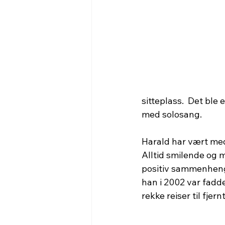
sitteplass.  Det ble
med solosang.
Harald har vært medl
Alltid smilende og m
positiv sammenheng
han i 2002 var fadd
rekke reiser til fjern