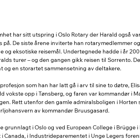
het har sitt utspring i Oslo Rotary der Harald også va
ris på. De siste årene inviterte han rotarymedlemmer o
ge og eksotiske reisemål. Undertegnede hadde i år 2000
alds turer – og den gangen gikk reisen til Sorrento. Det
t og en storartet sammensetning av deltakere.
rofesjon som han har latt gå i arv til sine to døtre, Eli
ald vokste opp i Tønsberg, og faren var kommandør i Ma
gen. Rett utenfor den gamle admiralsboligen i Horten s
arljohansvern av kommandør Bruusgasard.
e grunnlagt i Oslo og ved European College i Brügge i 
t i Canada, i Industrideparementet i Unge Legers foren