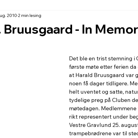
aug. 2010
2 min lesing
. Bruusgaard - In Memo
Det ble en trist stemning i
første møte etter ferien da 
at Harald Bruusgaard var g
noen få dager tidligere. M
helt uventet og satte, naturl
tydelige preg på Cluben de
møtedagen. Medlemmene v
rikt representert under be
Vestre Gravlund 25. august
trampebrødrene var til ste