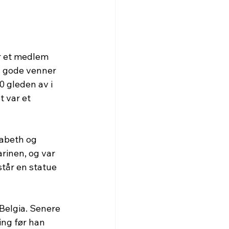
r et medlem 
g gode venner 
 gleden av i 
 var et 
sabeth og 
rinen, og var 
tår en statue 
Belgia. Senere 
ing før han 