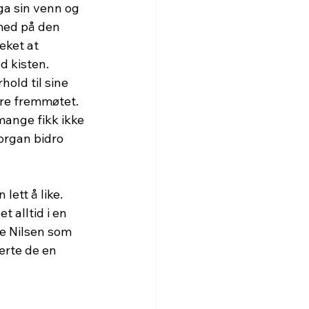
a sin venn og 
med på den 
eket at 
d kisten. 
old til sine 
re fremmøtet. 
mange fikk ikke 
organ bidro 
ett å like. 
 alltid i en 
e Nilsen som 
erte de en 