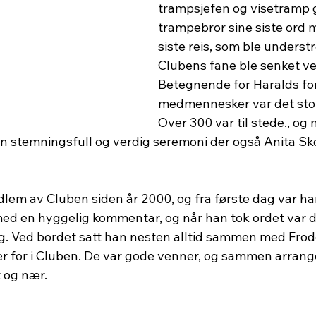
trampsjefen og visetramp g
trampebror sine siste ord 
siste reis, som ble understr
Clubens fane ble senket ve
Betegnende for Haralds forh
medmennesker var det sto
Over 300 var til stede., og 
 en stemningsfull og verdig seremoni der også Anita Sk
em av Cluben siden år 2000, og fra første dag var han l
ed en hyggelig kommentar, og når han tok ordet var det
. Ved bordet satt han nesten alltid sammen med Frod
er for i Cluben. De var gode venner, og sammen arrang
t og nær.