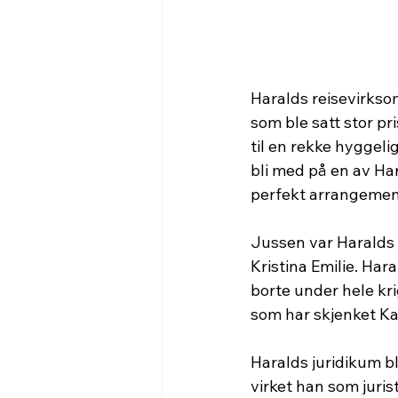
Haralds reisevirksom
som ble satt stor p
til en rekke hyggeli
bli med på en av Har
perfekt arrangemen
Jussen var Haralds p
Kristina Emilie. Har
borte under hele kri
som har skjenket K
Haralds juridikum bl
virket han som juris